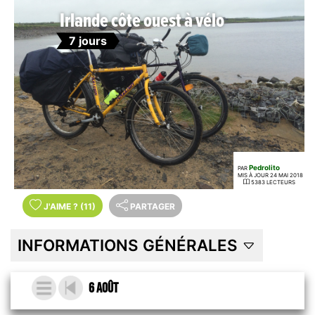
Irlande côte ouest à vélo
7 jours
Pedrolito
PAR
MIS À JOUR 24 MAI 2018
5383 LECTEURS
J'AIME
?
(11)
PARTAGER
INFORMATIONS GÉNÉRALES
6 août