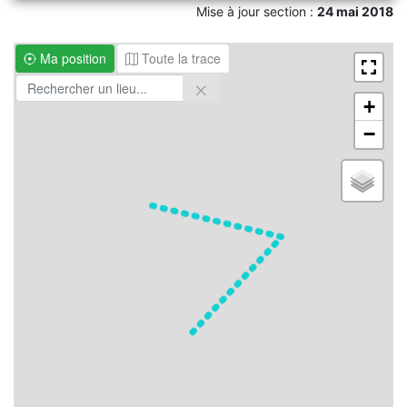
Mise à jour section :
24 mai 2018
Ma position
Toute la trace
+
−