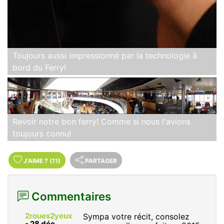
Toujours aussi impressionné par la technologie à
bord du Ferry!
Revoir notre bon ferry! Comme si nous l'avions
toujours connu!
J'AIME
?
(11)
PARTAGER
Commentaires
2roues2yeux
Sympa votre récit, consolez
-
28 déc.