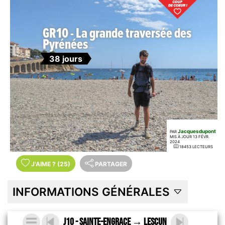
GR10 - La grande traversée des
Pyrénées
38 jours
Jacquesdupont
PAR
MIS À JOUR 13 FÉVR.
2024
18453 LECTEURS
J'AIME
?
(25)
PARTAGER
INFORMATIONS GÉNÉRALES
J10 - Sainte-Engrace → Lescun