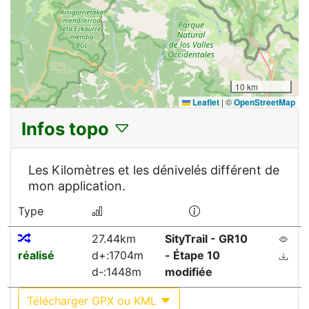
10 km
Leaflet
|
©
OpenStreetMap
Infos topo
Les Kilomètres et les dénivelés différent de
mon application.
Type
27.44km
SityTrail - GR10
réalisé
d+:1704m
- Étape 10
d-:1448m
modifiée
Télécharger GPX ou KML