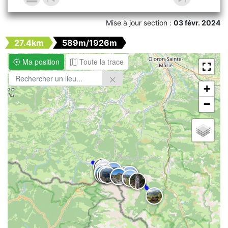
Mise à jour section :
03 févr. 2024
27.4km
589m/1926m
Ma position
Toute la trace
+
−