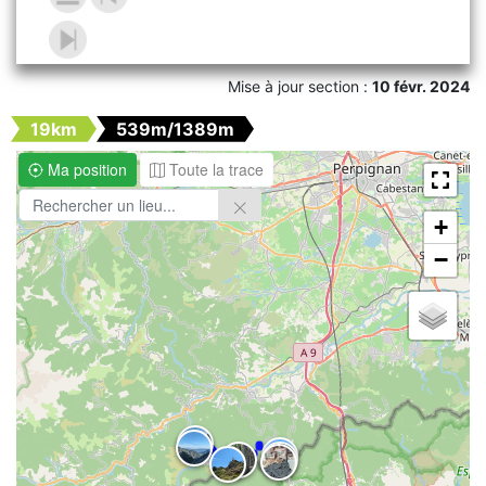
Mise à jour section :
10 févr. 2024
19km
539m/1389m
Ma position
Toute la trace
+
−