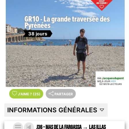
GR10 - La grande traversée des
Pyrénées
38 jours
Jacquesdupont
PAR
MIS À JOUR
HIER
18519 LECTEURS
J'AIME
?
(25)
PARTAGER
INFORMATIONS GÉNÉRALES
J36 - Mas de la Fargassa → Las Illas