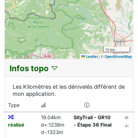
10 km
Leaflet
|
©
OpenStreetMap
Infos topo
Les Kilomètres et les dénivelés différent de
mon application.
Type
19.04km
SityTrail - GR10
réalisé
d+:1238m
- Étape 36 Final
d-:1323m