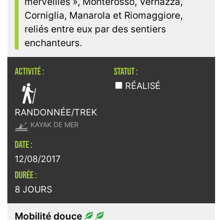
merveilles », Monterosso, Vernazza,
Corniglia, Manarola et Riomaggiore,
reliés entre eux par des sentiers
enchanteurs.
ACTIVITÉ :
STATUT :

RÉALISÉ
RANDONNÉE/TREK

KAYAK DE MER
DATE :
12/08/2017
DURÉE :
8 JOURS
Mobilité douce