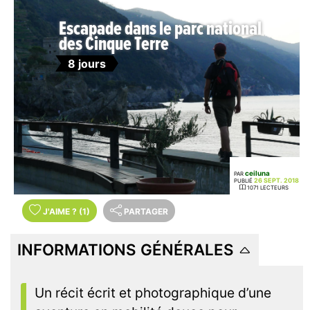
Escapade dans le parc national
des Cinque Terre
8 jours
ceiluna
PAR
26 SEPT. 2018
PUBLIÉ
1071 LECTEURS
J'AIME
?
(1)
PARTAGER
INFORMATIONS GÉNÉRALES
Un récit écrit et photographique d’une