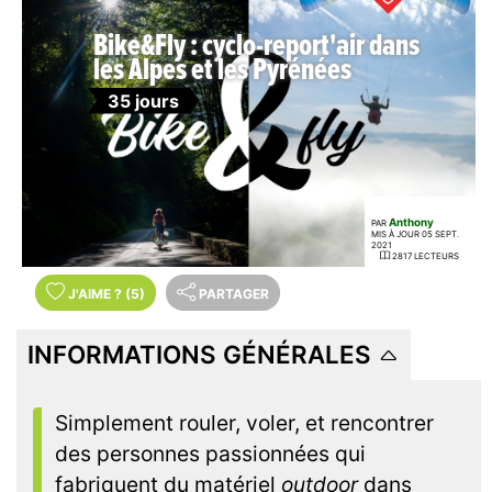
Bike&Fly : cyclo-report'air dans
les Alpes et les Pyrénées
35 jours
Anthony
PAR
MIS À JOUR 05 SEPT.
2021
2817 LECTEURS
J'AIME
?
(5)
PARTAGER
INFORMATIONS GÉNÉRALES
Simplement rouler, voler, et rencontrer
des personnes passionnées qui
fabriquent du matériel
outdoor
dans