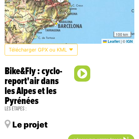
100 km
Leaflet
|
©
IGN
Télécharger GPX ou KML
Bike&Fly : cyclo-
report'air dans
les Alpes et les
Pyrénées
Les étapes :
Le projet