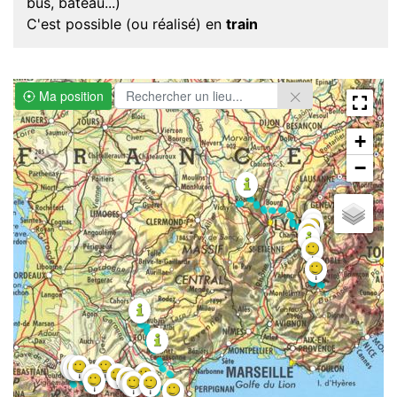
bus, bateau...)
C'est possible (ou réalisé) en
train
Ma position
+
−