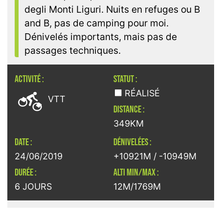
degli Monti Liguri. Nuits en refuges ou B
and B, pas de camping pour moi.
Dénivelés importants, mais pas de
passages techniques.
ACTIVITÉ :
STATUT :

RÉALISÉ
VTT
DISTANCE :
349KM
DATE :
DÉNIVELÉES :
24/06/2019
+10921M / -10949M
DURÉE :
ALTI MIN/MAX :
6 JOURS
12M/1769M