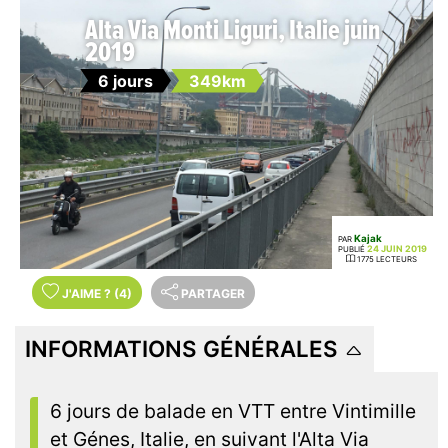
Alta Via Monti Liguri, Italie juin
2019
6 jours
349km
Kajak
PAR
24 JUIN 2019
PUBLIÉ
1775 LECTEURS
J'AIME
?
(4)
PARTAGER
INFORMATIONS GÉNÉRALES
6 jours de balade en VTT entre Vintimille
et Génes, Italie, en suivant l'Alta Via