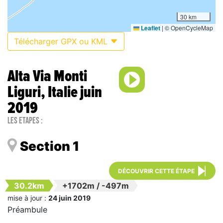
30 km
Leaflet
|
© OpenCycleMap
Télécharger GPX ou KML
Alta Via Monti
Liguri, Italie juin
2019
Les étapes :
Section 1
DÉCOUVRIR CETTE ÉTAPE
30.2km
+1702m
/
-497m
mise à jour :
24 juin 2019
Préambule