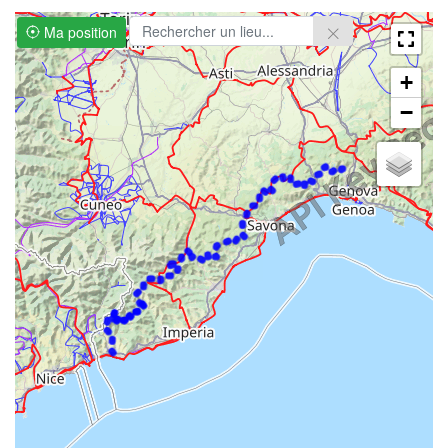
Ma position
+
−