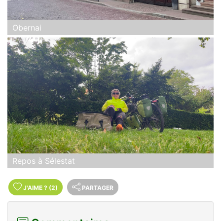
Obernai
Repos à Sélestat
J'AIME
?
(2)
PARTAGER