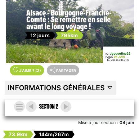
Alsace - Bourgogne-Franche-
Comté : Se remettre en selle
avant le long voyage !
12 jours
795km
Jacqueline25
PAR
04 JUIN
PUBLIÉ
268 LECTEURS
J'AIME
?
(2)
PARTAGER
INFORMATIONS GÉNÉRALES
Section 2
Mise à jour section :
04 juin
73.9km
144m/267m