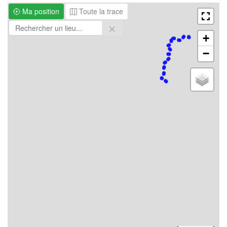
Ma position
Toute la trace
+
−