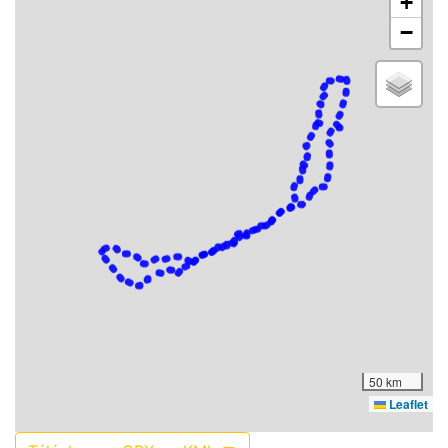
+
−
50 km
Leaflet