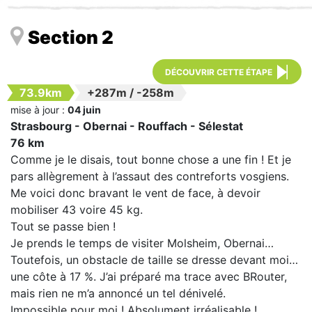
Section 2
DÉCOUVRIR CETTE ÉTAPE
73.9km
+287m
/
-258m
mise à jour :
04 juin
Strasbourg - Obernai - Rouffach - Sélestat
76 km
Comme je le disais, tout bonne chose a une fin ! Et je
pars allègrement à l’assaut des contreforts vosgiens.
Me voici donc bravant le vent de face, à devoir
mobiliser 43 voire 45 kg.
Tout se passe bien !
Je prends le temps de visiter Molsheim, Obernai…
Toutefois, un obstacle de taille se dresse devant moi…
une côte à 17 %. J’ai préparé ma trace avec BRouter,
mais rien ne m’a annoncé un tel dénivelé.
Impossible pour moi ! Absolument irréalisable !