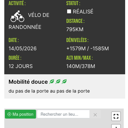
ACTIVITÉ :
STATUT :

RÉALISÉ
VÉLO DE
DISTANCE :
RANDONNÉE
795KM
DATE :
DÉNIVELÉES :
14/05/2026
+1579M / -1585M
DURÉE :
ALTI MIN/MAX :
12 JOURS
140M/378M
Mobilité douce
du pas de la porte au pas de la porte
Ma position