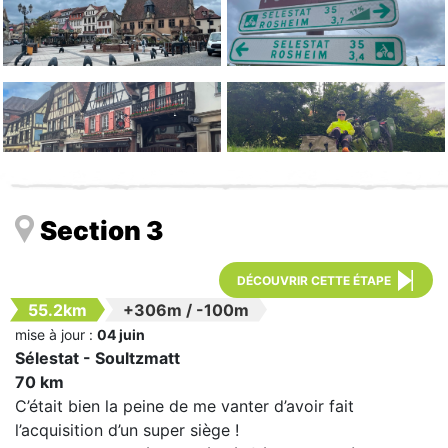
Section 3
DÉCOUVRIR CETTE ÉTAPE
55.2km
+306m
/
-100m
mise à jour :
04 juin
Sélestat - Soultzmatt
70 km
C’était bien la peine de me vanter d’avoir fait
l’acquisition d’un super siège !