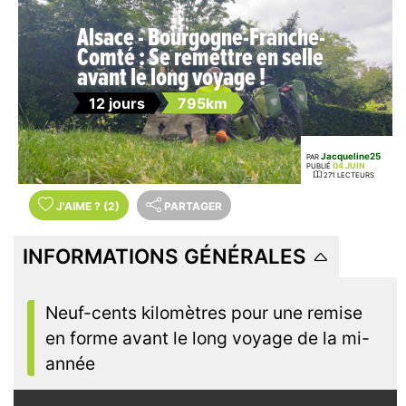
Alsace - Bourgogne-Franche-
Comté : Se remettre en selle
avant le long voyage !
12 jours
795km
Jacqueline25
PAR
04 JUIN
PUBLIÉ
271 LECTEURS
J'AIME
?
(2)
PARTAGER
INFORMATIONS GÉNÉRALES
Neuf-cents kilomètres pour une remise
en forme avant le long voyage de la mi-
année