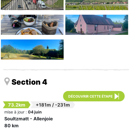
Section 4
DÉCOUVRIR CETTE ÉTAPE
73.2km
+181m
/
-231m
mise à jour :
04 juin
Soultzmatt - Allenjoie
80 km