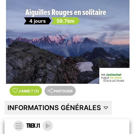
Aiguilles Rouges en solitaire
4 jours
59.7km
Jochachat
PAR
04 JANV.
PUBLIÉ
523 LECTEURS
J'AIME
?
(1)
PARTAGER
INFORMATIONS GÉNÉRALES
Trek J1