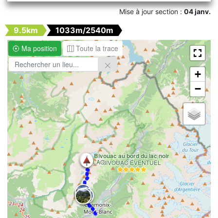
Mise à jour section :
04 janv.
9.5km
1033m/2540m
Ma position
Toute la trace
+
−
Bivouac au bord du lac noir
LAC
BIVOUAC ÉVENTUEL