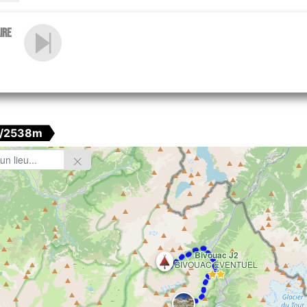
ire
/2538m
Bivouac J2
BIVOUAC ÉVENTUEL