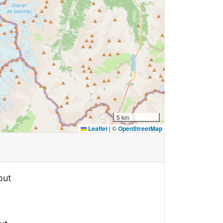
5 km
Leaflet
|
©
OpenStreetMap
out