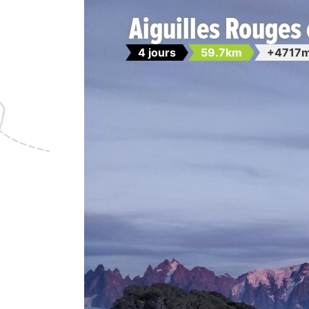
Aiguilles Rouges 
4 jours
59.7km
+4717m