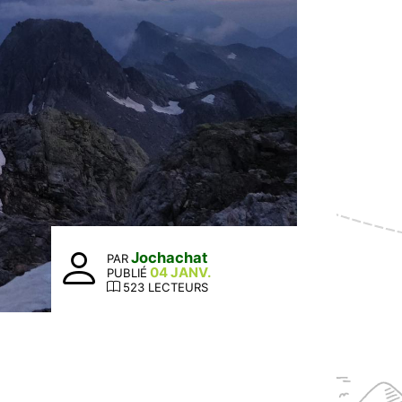
Jochachat
PAR
04 JANV.
PUBLIÉ
523 LECTEURS