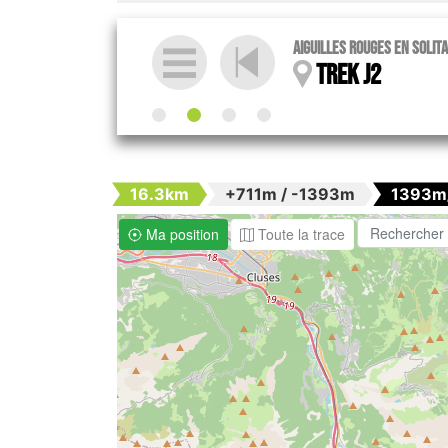
Aiguilles Rouges en solita
Trek J2
16.3km
+711m / -1393m
1393m
Ma position
Toute la trace