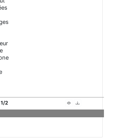
ut
ées
ages
leur
Je
zone
e
 1/2