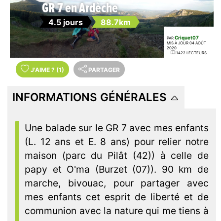
GR 7 en Ardèche
4.5 jours
88.7km
Criquet07
PAR
MIS À JOUR 04 AOÛT
2020
1422 LECTEURS
J'AIME
?
(1)
PARTAGER
INFORMATIONS GÉNÉRALES
Une balade sur le GR 7 avec mes enfants
(L. 12 ans et E. 8 ans) pour relier notre
maison (parc du Pilât (42)) à celle de
papy et O'ma (Burzet (07)). 90 km de
marche, bivouac, pour partager avec
mes enfants cet esprit de liberté et de
communion avec la nature qui me tiens à