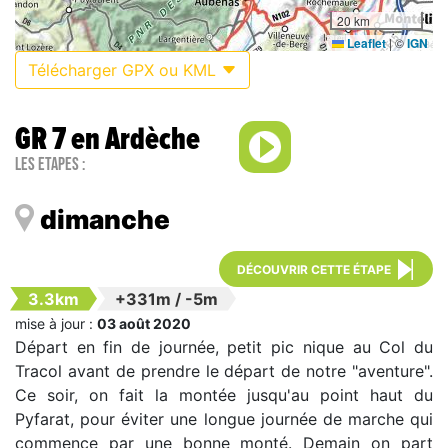
20 km
Leaflet
|
©
IGN
Télécharger GPX ou KML
GR 7 en Ardèche
Les étapes :
dimanche
DÉCOUVRIR CETTE ÉTAPE
3.3km
+331m
/
-5m
mise à jour :
03 août 2020
Départ en fin de journée, petit pic nique au Col du
Tracol avant de prendre le départ de notre "aventure".
Ce soir, on fait la montée jusqu'au point haut du
Pyfarat, pour éviter une longue journée de marche qui
commence par une bonne monté. Demain on part