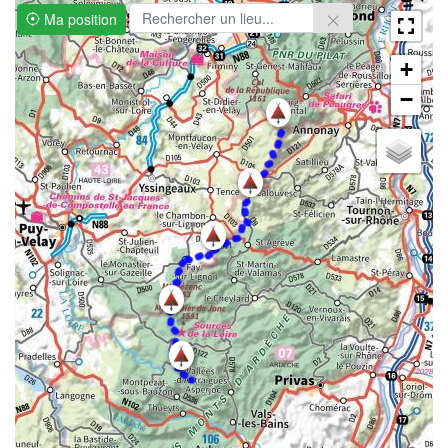
Ma position
+
−