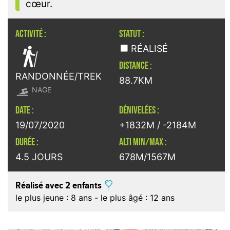
cœur.
ACTIVITÉ :
STATUT :

RÉALISÉ
DISTANCE :
RANDONNÉE/TREK
88.7KM

NAGE
DATE :
DÉNIVELÉES :
19/07/2020
+1832M / -2184M
DURÉE :
ALTI MIN/MAX :
4.5 JOURS
678M/1567M
Réalisé avec 2 enfants
le plus jeune : 8 ans - le plus âgé : 12 ans