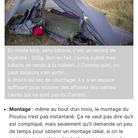
En mode tarp, sans bâtons, c'est un record de
légèreté : 300g. Bon en fait, j'avais oublié mes
bâtons de rando à la maison...! Comme quoi, on
peut toujours s'en sortir...
À droite du sac de couchage, il y a un espace
suffisant pour stocker des affaires (les mètres
carrés qui ne sont pas loi Carrez).
Montage
: même au bout d’un mois, le montage du
Pioulou n’est pas instantané. Ça ne veut pas dire qu’il
est compliqué, mais seulement qu’il demande un peu
de temps pour obtenir un montage idéal, si on le