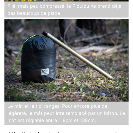
Plié, mais peu compressé, le Pioulou ne prend déjà
pas beaucoup de place !
Le mât et le tipi rangés. Pour encore plus de
légèreté, le mât peut être remplacé par un bâton. Le
mât est réglable entre 118cm et 138cm.