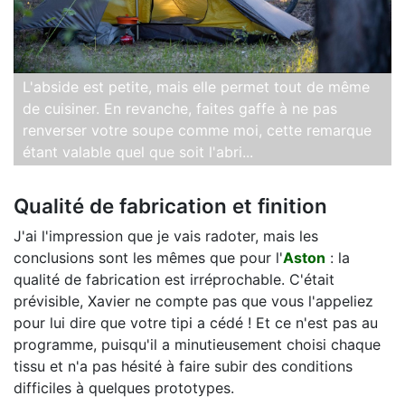
L'abside est petite, mais elle permet tout de même
de cuisiner. En revanche, faites gaffe à ne pas
renverser votre soupe comme moi, cette remarque
étant valable quel que soit l'abri...
Qualité de fabrication et finition
J'ai l'impression que je vais radoter, mais les
conclusions sont les mêmes que pour l'
Aston
: la
qualité de fabrication est irréprochable. C'était
prévisible, Xavier ne compte pas que vous l'appeliez
pour lui dire que votre tipi a cédé ! Et ce n'est pas au
programme, puisqu'il a minutieusement choisi chaque
tissu et n'a pas hésité à faire subir des conditions
difficiles à quelques prototypes.