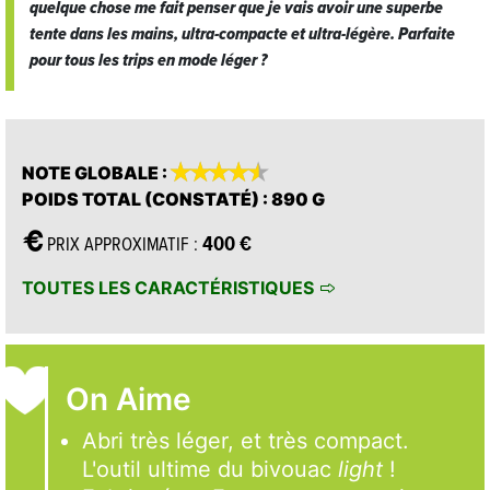
quelque chose me fait penser que je vais avoir une superbe
tente dans les mains, ultra-compacte et ultra-légère. Parfaite
pour tous les trips
en mode léger
?










NOTE GLOBALE
:
POIDS TOTAL (CONSTATÉ)
: 890 G
400 €
PRIX APPROXIMATIF :
TOUTES LES CARACTÉRISTIQUES
On Aime
Abri très léger, et très compact.
L'outil ultime du bivouac
light
!