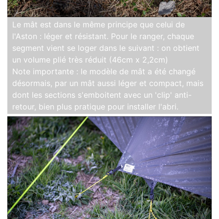
Le mât est dans le même principe que celui de
l'Aston : léger et résistant. Pour le ranger, chaque
segment vient se loger dans le suivant : on obtient
un volume plié très réduit (46cm x 2,2cm)
Note importante : le modèle de mât a été changé
désormais, par un mât aussi léger et compact, mais
dont les sections s'emboitent avec un 'clip' anti-
retour, bien plus pratique pour installer l'abri.