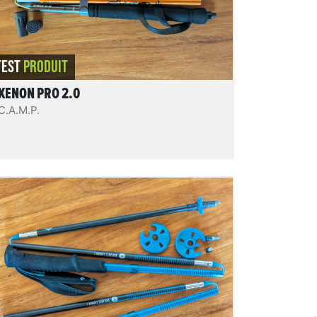
REVIEW.READIT
TEST
PRODUIT
XENON PRO 2.0
C.A.M.P.
Distance Carbon Z Poles
Des bâtons en carbone 4 brins pliables en 3
Z-fold, hyper légers (un des modèles les +
légers 4 brins Z-fold du marché), compacts,
pratiques et bien finis. Un modèle
minimaliste vraiment sérieux.