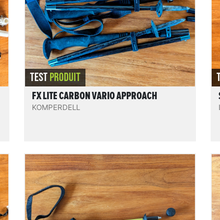
du fait qu'ils sont aisément réglables sur
une vaste plage, confortables, solides,
rigides, bien finis et fabriqués en Europe.
REVIEW.READIT
TEST
PRODUIT
FX LITE CARBON VARIO APPROACH
KOMPERDELL
Passport TL115
Des bâtons 4 brins pliables en 3 Z-fold,
hyper compacts, en aluminium et super
légers ! Pratiques, suffisamment rigides,
!
fiables et durables. Un modèle au rapport