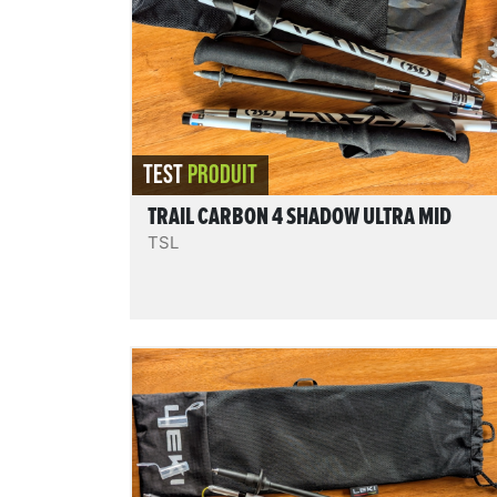
accessoirisés et modulables (poignées,
gantelets...). Des bâtons qui inspirent
confiance sur lequel on pourra compter
pour de nombreuses randonnées et
aventures en montagne.
REVIEW.READIT
TEST
PRODUIT
TRAIL CARBON 4 SHADOW ULTRA MID
TSL
Skytera FX Carbon SL
Des bâtons 4 brins pliables en 3 Z-fold,
réglables en carbone, solides, rigides, très
compacts et super légers : le modèle
réglable 4 brins le plus légers de notre test 