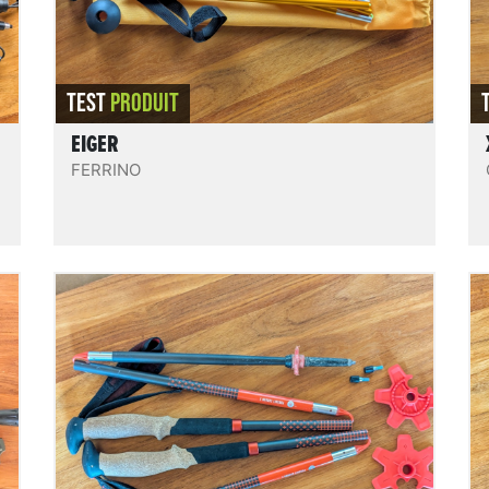
souples en aide à la marche, pratiques à
emporter et stocker.
REVIEW.READIT
TEST
PRODUIT
EIGER
FERRINO
Pursuit Carbon Z Poles
Des bâtons en carbone 4 brins pliables en 3
n
Z-fold, avec un très bon compromis légèreté
n
/ solidité et rigidité ; ils sont compacts (40
-
cm repliés), pratiques et bien finis. Un
modèle sur lequel on pourra compter !
f