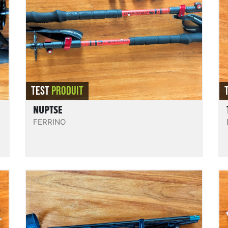
pour des activités hivernales et quatre
i
saisons typées randonnée (raquette,
splitboard, ski de randonnée nordique,
e
marche...) ou approche (snowkite, alpinisme,
cascade de glace...) pour qui privilégie une
s
grande légèreté à la solidité. Ne nous
REVIEW.READIT
semblent pas assez solides pour du ski en
descente.
TEST
PRODUIT
NUPTSE
FERRINO
FX Lite Carbon Vario Approach
s
Des bâtons 4 brins pliables en 3 Z-fold,
réglables, mêlant aluminium et carbone. De
,
poids et encombrement contenus au regard