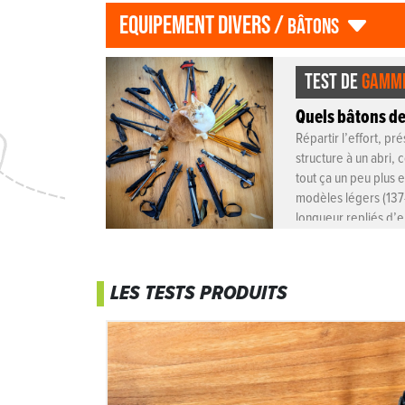
equipement divers /
bâtons
TEST DE
GAMM
Quels bâtons de 
Répartir l’effort, pré
structure à un abri,
tout ça un peu plus e
modèles légers (137-
longueur repliés d’e
LES TESTS PRODUITS
Kailash
Bâtons 3 brins téléscopiques en carbone,
les Kailash seront les compagnons