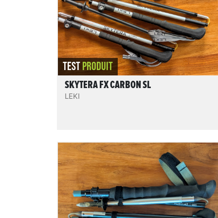
Un modèle confortable, pratique et abouti
sur lequel on pourra compter pour de
nombreuses randonnées et aventures en
montagne.
REVIEW.READIT
TEST
PRODUIT
SKYTERA FX CARBON SL
LEKI
MT900 bâton ultra-compact de trek
Des bâtons 4 brins pliables en 3 Z-fold, en
aluminium, très rigides, réglables sur une
vaste plage et hyper compacts, pour un pri
très contenu. Un bon compromis service
rendu / prix dans cette catégorie.