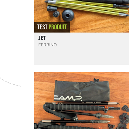
REVIEW.READIT
TEST
PRODUIT
JET
FERRINO
Sky Carbon plus
Des bâtons à la construction originale : 5
brins (3 en carbone, 2 en alu) repliables e
3 Z-fold. Les Sky Carbon Plus présentent u
très bon compromis global : réglables (115
135 cm), légers (205 g/bâton), vraiment
compacts (36 cm repliés), suffisamment
rigides, pratiques et bien finis, pour un tari