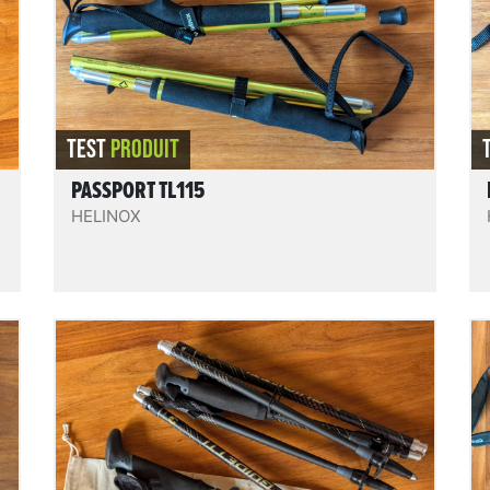
poids / compacité / durabilité excellent
qu'on n'hésitera pas à emporter.
REVIEW.READIT
TEST
PRODUIT
PASSPORT TL115
HELINOX
Flashlock Carbone MK2
Des bâtons 4 brins pliables en 3 Z-fold, en
carbone, réglables, déployables aisément,
x
bien finis et accessoirisés, rigides, solides,
aux éléments tous remplaçables, et
fabriqués en France avec une éthique