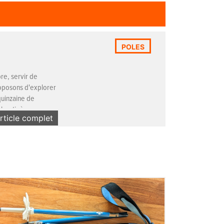
POLES
bre, servir de
roposons d'explorer
 quinzaine de
aboutir à une
article complet
Traverse Compactor ski poles
Des bâtons en aluminium 4 brins pliables en
3 Z-fold dédiés aux pratiques hivernales.