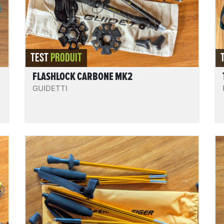
engagée. Un très bon compromis global
poids / réglabilité / rigidité / solidité /
éthique.
REVIEW.READIT
TEST
PRODUIT
FLASHLOCK CARBONE MK2
GUIDETTI
Eiger
r
Bâtons pliables en 4 brins « sonde », hyper
compacts, hyper légers, en duraluminium,
très souples. Un bon modèle simple et
i
minimaliste pour un usage sportif classique,
pour qui le poids et le volume sont
prioritaires, et qui souhaite des bâtons