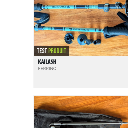
d'activités hivernales et quatre saisons
typées randonnée (raquette, splitboard, sk
de randonnée nordique, marche...) ou
approche (snowkite, alpinisme, cascade d
glace...) pour qui privilégie une grande
légèreté à la solidité. Ne nous semblent pa
REVIEW.READIT
assez solides pour du ski en descente.
TEST
PRODUIT
KAILASH
FERRINO
Trail Carbon 4 Shadow Ultra mid
Des bâtons 4 brins pliables en 3 Z-fold, trè
légers et compacts, en carbone, rigides,
solides, de conception soignée et française