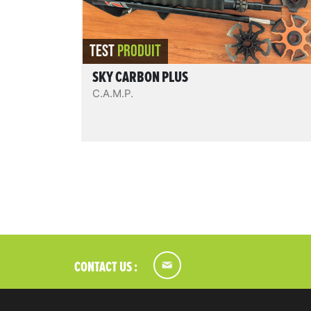
compétitif.
REVIEW.READIT
TEST
PRODUIT
SKY CARBON PLUS
C.A.M.P.
CONTACT US :