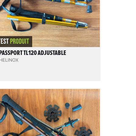
REVIEW.READIT
TEST
PRODUIT
PASSPORT TL120 ADJUSTABLE
HELINOX
Thui
Des bâtons 4 brins pliables en 3 Z-fold,
aisément réglables sur une vaste plage, très
compacts, facile à déplier, rigides, solides,
et au prix contenu. Un bon compromis
service rendu / prix dans cette catégorie.