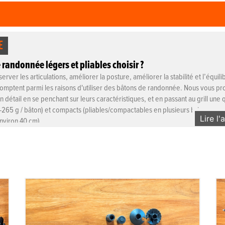
E
randonnée légers et pliables choisir ?
server les articulations, améliorer la posture, améliorer la stabilité et l’équili
 comptent parmi les raisons d'utiliser des bâtons de randonnée. Nous vous p
n détail en se penchant sur leurs caractéristiques, et en passant au grill une
265 g / bâton) et compacts (pliables/compactables en plusieurs brins pour 
Lire l'
nviron 40 cm).
Nuptse
Bâtons 3 brins téléscopiques en carbone,
les Nuptse seront de bons compagnons