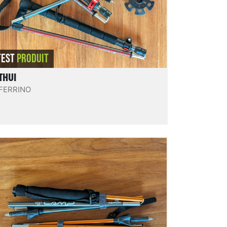
REVIEW.READIT
TEST
PRODUIT
THUI
FERRINO
Xenon Pro 2.0
Bâtons pliables en 4 brins « sonde », hyper
compacts, au très bon compromis légèreté /
rigidité globale et solidité, pratiques et bien
conçus. Un modèle très intéressant, et au
prix contenu, dans cette gamme de bâtons
pliables type « sonde » ultra compacts.