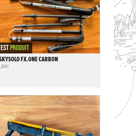
une valeur élevée pour cette tranche de
note), de conception soignée et
solide. Pratiques, très faciles à utiliser, les
Skysolo FX.one inspirent confiance et on
pourra compter sur eux pour de
REVIEW.READIT
nombreuses aventures en terrain accidenté
et en montagne.
TEST
PRODUIT
SKYSOLO FX.ONE CARBON
LEKI
Passport TL120 Adjustable
Des bâtons 4 brins pliables en 3 Z-fold,
réglables, hyper compacts, en aluminium et
super légers ! Un modèle au rapport poids /
compacité / réglabilité / durabilité excellent.