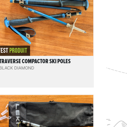
Fiable, simples, pratiques, très compacts,
légers et bien finis. D'excellents
compagnons pour du ski de randonnée,
splitboard, raquettes, ski de rando/snowkite,
alpinisme... mais également sur les quatre
saisons.
REVIEW.READIT
TEST
PRODUIT
TRAVERSE COMPACTOR SKI POLES
BLACK DIAMOND
Skysolo FX.One Carbon
Des bâtons 4 brins pliables en 3 Z-fold, très
légers et compacts, en carbone, très rigides
(4,5 sur 5 en rigidité dans
notre test
, avec