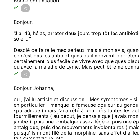
Bonne continuation !
Bonjour,
"J'ai dû, hélas, arreter deux jours trop tôt les antibio
soleil..."
Désolé de faire le mec sérieux mais à mon avis, quan
ce n'est pas les antibiotiques qu'il convient d'arrêter 
certainement plus facile de vivre avec quelques plaqu
qu'avec la maladie de Lyme. Mais peut-être ne connais
Bonjour Johanna,
oui, j'ai lu article et discussion... Mes symptomes - 
en particulier il manque la fameuse douleur au genou 
sporadique ( mais j'ai arrêté à peu près toutes les act
fourmillements ( au début, je pensais que j'avais mon
jambe ), puis une lombalgie assez légère, puis une é
antalgique, puis des mouvements involontaires ( mais
puisqu'ils m'ont filé de la morphine, sans effet d'ailleu
fait sympathique, etc.