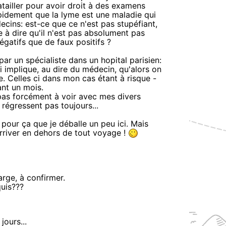
tailler pour avoir droit à des examens
apidement que la lyme est une maladie qui
ecins: est-ce que ce n'est pas stupéfiant,
 à dire qu'il n'est pas absolument pas
égatifs que de faux positifs ?
par un spécialiste dans un hopital parisien:
ui implique, au dire du médecin, qu'alors on
e. Celles ci dans mon cas étant à risque -
ant un mois.
pas forcément à voir avec mes divers
régressent pas toujours...
t pour ça que je déballe un peu ici. Mais
arriver en dehors de tout voyage !
rge, à confirmer.
uis???
jours...