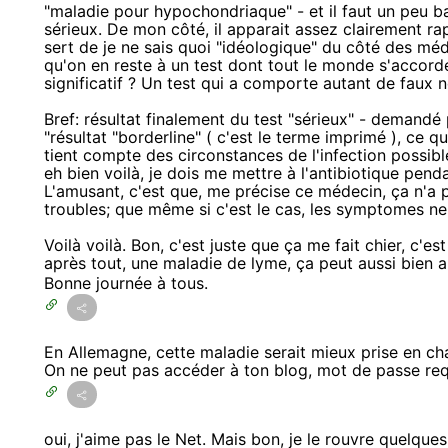
"maladie pour hypochondriaque" - et il faut un peu ba
sérieux. De mon côté, il apparait assez clairement r
sert de je ne sais quoi "idéologique" du côté des méd
qu'on en reste à un test dont tout le monde s'accorde
significatif ? Un test qui a comporte autant de faux n
Bref: résultat finalement du test "sérieux" - demandé 
"résultat "borderline" ( c'est le terme imprimé ), ce q
tient compte des circonstances de l'infection possibl
eh bien voilà, je dois me mettre à l'antibiotique pend
L'amusant, c'est que, me précise ce médecin, ça n'a 
troubles; que même si c'est le cas, les symptomes ne 
Voilà voilà. Bon, c'est juste que ça me fait chier, c'es
après tout, une maladie de lyme, ça peut aussi bien 
Bonne journée à tous.
En Allemagne, cette maladie serait mieux prise en cha
On ne peut pas accéder à ton blog, mot de passe req
oui, j'aime pas le Net. Mais bon, je le rouvre quelques 