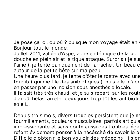
Je pose ça ici, ou où ? puisque mon voyage était en 
Bonjour tout le monde.
Juillet 2011, vallée d'Aspe, zone endémique de la bor
douche en plein air et la tique attaque. Surpris ( je s
l'aine ), je tente paniquement de l'arracher. Un bea
autour de la petite bête sur ma peau.
Une heure plus tard, je tente d'ôter le rostre avec un
toubib ( qui me file des anibiotiques ), puis elle m'ad
en passer par une incision sous anesthésie locale.
Il faisait très très chaud, et je suis reparti sur les rout
J'ai dû, hélas, arreter deux jours trop tôt les antibio
soleil...
Depuis trois mois, divers troubles persistent que je 
fourmillements, douleurs musculaires, parfois articulai
impressionante et sans doute aussi des troubles lége
refont évidement penser à la nécéssité de savoir le p
Difficile d'obtenir le bon vouloir des médecins - ils o