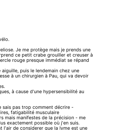
vélo.
reliose. Je me protège mais je prends une
urprend ce petit crabe grouiller et creuser à
u cercle rouge presque immédiat se répand
e aiguille, puis le lendemain chez une
resse à un chirurgien à Pau, qui va devoir
es.
tiques, à cause d'une hypersensibilité au
ne sais pas trop comment décrire -
res, fatigabilité musculaire
rs mais manifestes de la précision - me
lus exactement possible où j'en suis.
nt l'air de considerer que la lyme est une