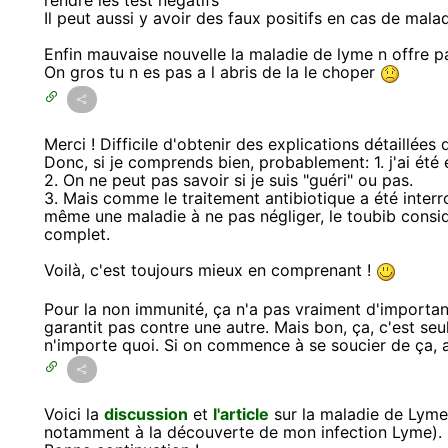
rendre les test négatifs
Il peut aussi y avoir des faux positifs en cas de mal
Enfin mauvaise nouvelle la maladie de lyme n offre 
On gros tu n es pas a l abris de la le choper
Merci ! Difficile d'obtenir des explications détaillées
Donc, si je comprends bien, probablement: 1. j'ai été 
2. On ne peut pas savoir si je suis "guéri" ou pas.
3. Mais comme le traitement antibiotique a été inter
même une maladie à ne pas négliger, le toubib considè
complet.
Voilà, c'est toujours mieux en comprenant !
Pour la non immunité, ça n'a pas vraiment d'importance
garantit pas contre une autre. Mais bon, ça, c'est s
n'importe quoi. Si on commence à se soucier de ça, alo
Voici la
discussion
et
l'article
sur la maladie de Lyme
notamment à la découverte de mon infection Lyme).