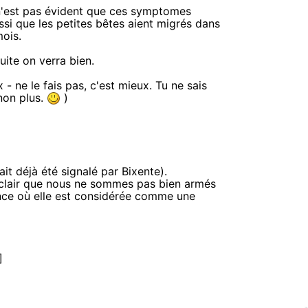
l n'est pas évident que ces symptomes
ussi que les petites bêtes aient migrés dans
mois.
suite on verra bien.
- ne le fais pas, c'est mieux. Tu ne sais
 non plus.
)
it déjà été signalé par Bixente).
e clair que nous ne sommes pas bien armés
rance où elle est considérée comme une
]