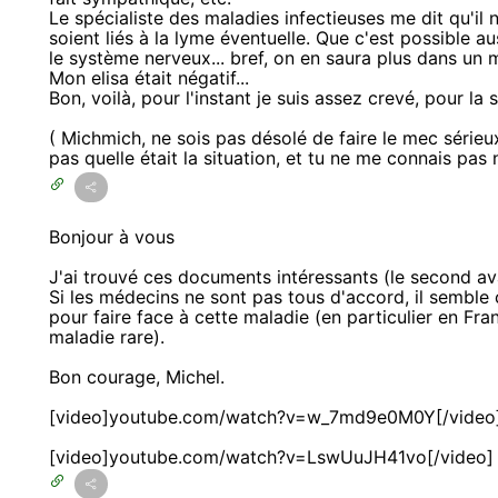
Le spécialiste des maladies infectieuses me dit qu'i
soient liés à la lyme éventuelle. Que c'est possible a
le système nerveux... bref, on en saura plus dans un 
Mon elisa était négatif...
Bon, voilà, pour l'instant je suis assez crevé, pour la 
( Michmich, ne sois pas désolé de faire le mec sérieux 
pas quelle était la situation, et tu ne me connais pas
Bonjour à vous
J'ai trouvé ces documents intéressants (le second ava
Si les médecins ne sont pas tous d'accord, il sembl
pour faire face à cette maladie (en particulier en F
maladie rare).
Bon courage, Michel.
[video]youtube.com/watch?v=w_7md9e0M0Y[/video
[video]youtube.com/watch?v=LswUuJH41vo[/video]