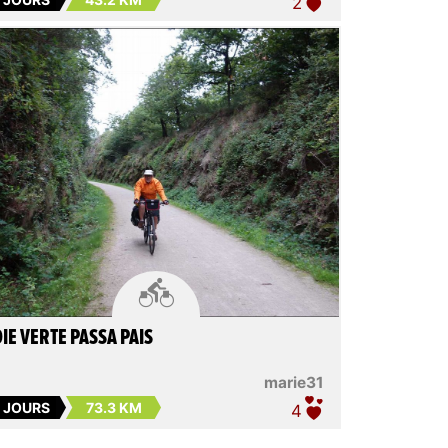
2

IE VERTE PASSA PAIS
marie31
5 JOURS
73.3 KM
4