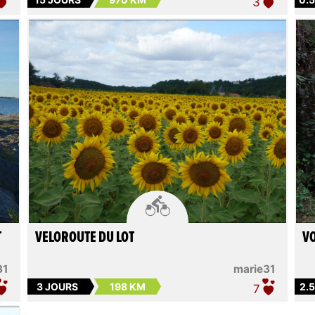
3

T
VELOROUTE DU LOT
VO
31
marie31
3 JOURS
198 KM
2.
7