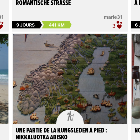
ROMANTISCHE STRASSE
A 
31
marie31
9 JOURS
441 KM
6
3

UNE PARTIE DE LA KUNGSLEDEN À PIED :
NO
NIKKALUOTKA ABISKO