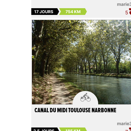
marie
17 JOURS
754 KM
5

CANAL DU MIDI TOULOUSE NARBONNE
marie
2.5 JOURS
185 KM