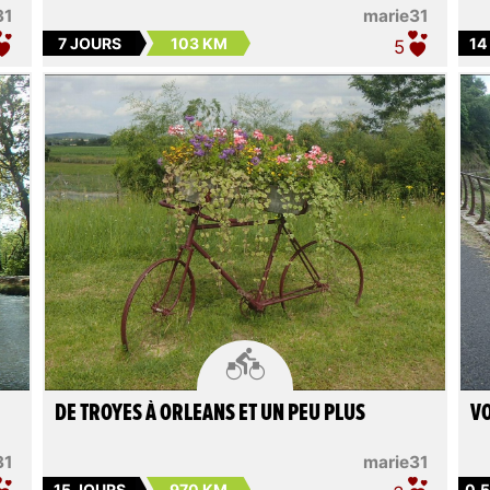
31
marie31
7 JOURS
103 KM
14
5

DE TROYES À ORLEANS ET UN PEU PLUS
VO
31
marie31
15 JOURS
970 KM
0.