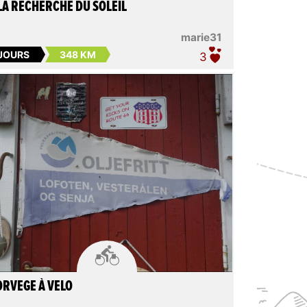
LA RECHERCHE DU SOLEIL
marie31
 JOURS
348 KM
3

RVEGE À VELO