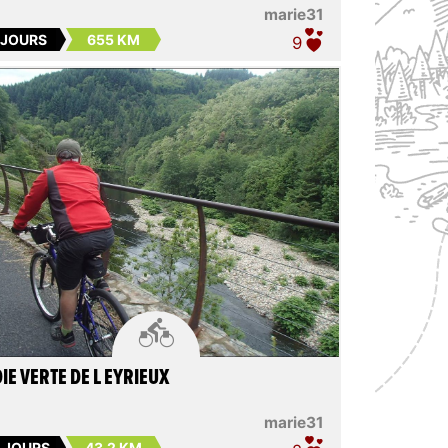
marie31
 JOURS
655 KM
9

IE VERTE DE L EYRIEUX
marie31
5 JOURS
43.2 KM