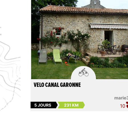

VELO CANAL GARONNE
marie
5 JOURS
231 KM
10