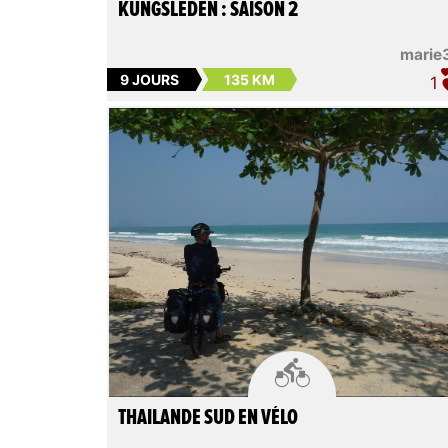
KUNGSLEDEN : SAISON 2
marie
9 JOURS
135 KM
1

THAILANDE SUD EN VÉLO