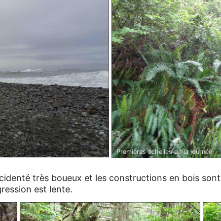
Premières échelles de la journée.
accidenté très boueux et les constructions en bois son
gression est lente.