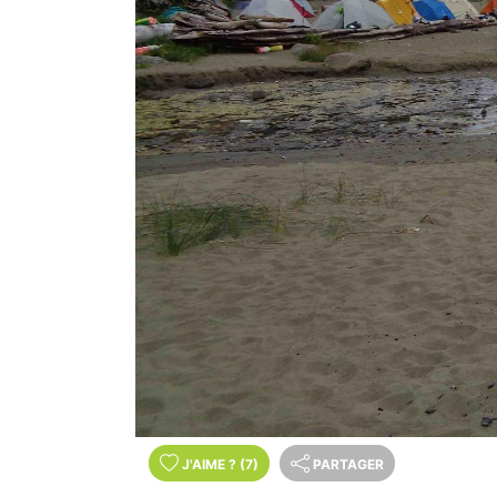
J'AIME
?
(7)
PARTAGER