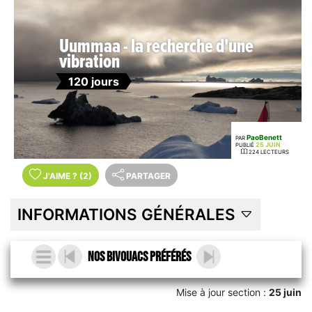
Uummaa - la recherche d'une
vibration
120 jours
PaoBenett
PAR
25 JUIN
PUBLIÉ
224 LECTEURS
J'AIME
?
(2)
PARTAGER
INFORMATIONS GÉNÉRALES
Nos bivouacs préférés
Mise à jour section :
25 juin