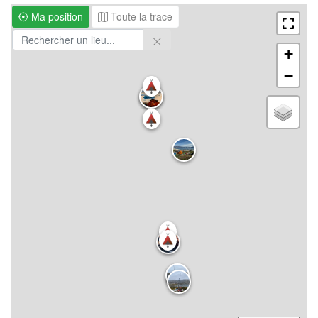
Ma position
Toute la trace
+
−