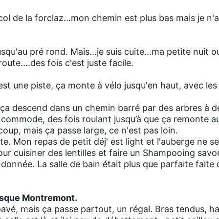
ol de la forclaz...mon chemin est plus bas mais je n'a
qu'au pré rond. Mais...je suis cuite...ma petite nuit 
route....des fois c'est juste facile.
est une piste, ça monte à vélo jusqu'en haut, avec l
 ça descend dans un chemin barré par des arbres à de
 commode, des fois roulant jusqu’à que ça remonte au
up, mais ça passe large, ce n'est pas loin.
uite. Mon repas de petit déj' est light et l'auberge ne 
ur cuisiner des lentilles et faire un Shampooing savon (
donnée. La salle de bain était plus que parfaite faite 
usque Montremont.
pavé, mais ça passe partout, un régal. Bras tendus, h