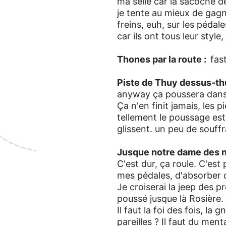
ma selle car la sacoche de 
je tente au mieux de gagn
freins, euh, sur les pédale
car ils ont tous leur st
Thones par la route :
fas
P
iste de Thuy dessus-th
anyway ça poussera dans c
Ça n'en finit jamais, les 
tellement le poussage es
glissent. un peu de souffr
Jusque notre dame des 
C'est dur, ça roule. C'est
mes pédales, d'absorber q
Je croiserai la jeep des pro
poussé jusque là Rosière.
Il faut la foi des fois, la
pareilles ? Il faut du ment