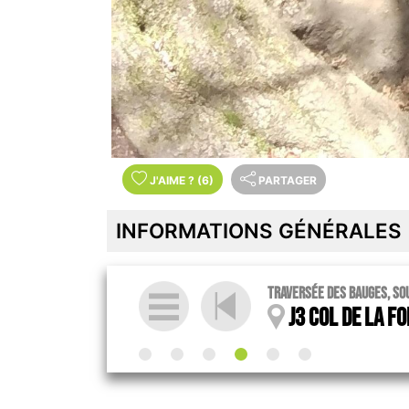
J'AIME
?
(6)
PARTAGER
INFORMATIONS GÉNÉRALES
Traversée des Bauges, sou
J3 col de la fo