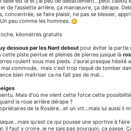
selle est là et j'ai peu de débattement...petit caillou e
er de l'assiette arrière, ça manœuvre, ça dérape. Deb
s, concentrée, se faire plaisir, ne pas se blesser, appr
yle, Un peu comme les hommes.
toche, kilomètres gratuits
uy dessous par les Nant debout
pour éviter la partie
ette piste pentue et pleines de pierres jusque là
ros
pierres roulent sous mes pieds. J'aurai presque hésité a
t mal commode, mais c'est trop risqué de tomber dans
ance bien maitriser ca ne fait pas de mal...
neiges
 pentu. Mais d'où me vient cette force cette possibilit
uand la roue arrière dérape ?
priétaires de la Rosière...et un vtt...mais lui aussi il me
 gniaque...mais qu'est ce qui pousse une sportive à fair
al, il faut y croire, je ne sais pas pourquoi, ça passe. 