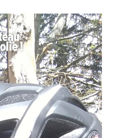
ateau
olie !