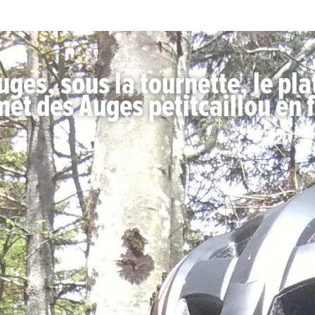
ges, sous la tournette, le pl
et des Auges petitcaillou en f