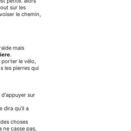
st petite. alors
out sur les
ivoiser le chemin,
 raide mais
iere
.
 porter le vélo,
 les pierres qui
é d'appuyer sur
 dira qu'il a
e des choses
Ça ne casse pas,