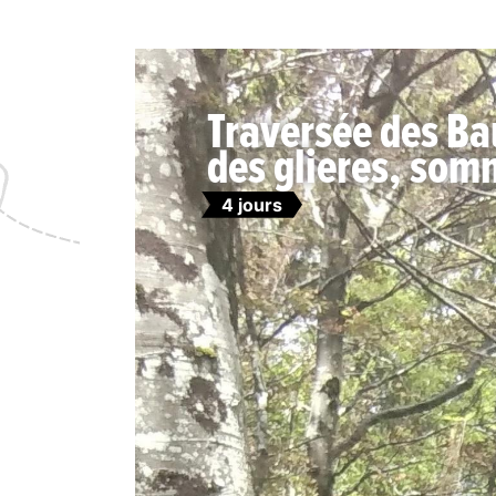
Traversée des Bau
des glieres, somm
4 jours