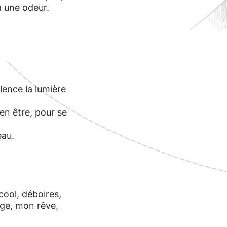
 a une odeur.
lence la lumière
en être, pour se
eau.
lcool, déboires,
age, mon rêve,