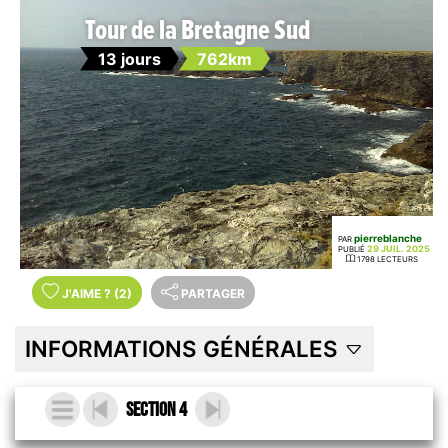
Tour de la Bretagne Sud
13 jours
762km
pierreblanche
PAR
29 JUIL. 2025
PUBLIÉ
1798 LECTEURS
J'AIME
?
(2)
PARTAGER
INFORMATIONS GÉNÉRALES
Section 4