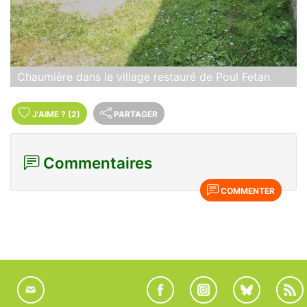
Chaumière dans le village restauré de Poul Fetan
J'AIME
?
(2)
PARTAGER
Commentaires
COMMENTER