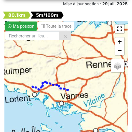
Mise à jour section :
29 juil. 2025
80.1km
5m/169m
Ma position
Toute la trace
+
−