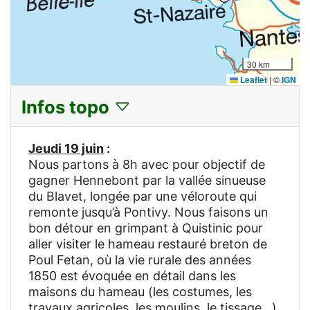
30 km
Leaflet
|
©
IGN
Infos topo
Jeudi 19 juin
:
Nous partons à 8h avec pour objectif de
gagner Hennebont par la vallée sinueuse
du Blavet, longée par une véloroute qui
remonte jusqu’à Pontivy. Nous faisons un
bon détour en grimpant à Quistinic pour
aller visiter le hameau restauré breton de
Poul Fetan, où la vie rurale des années
1850 est évoquée en détail dans les
maisons du hameau (les costumes, les
travaux agricoles, les moulins, le tissage…)