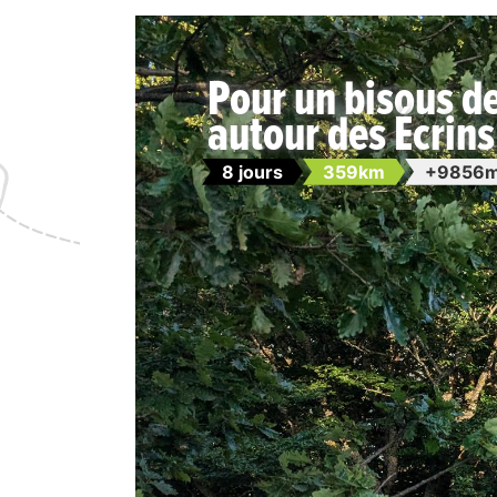
Pour un bisous d
autour des Écrins
8 jours
359km
+9856m