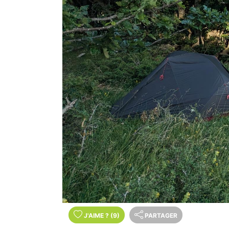
J'AIME
?
(9)
PARTAGER