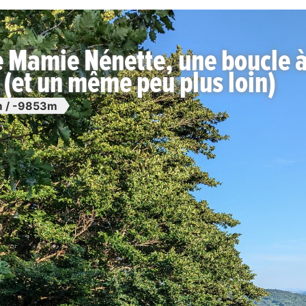
e Mamie Nénette, une boucle à
 (et un même peu plus loin)
 / -9853m