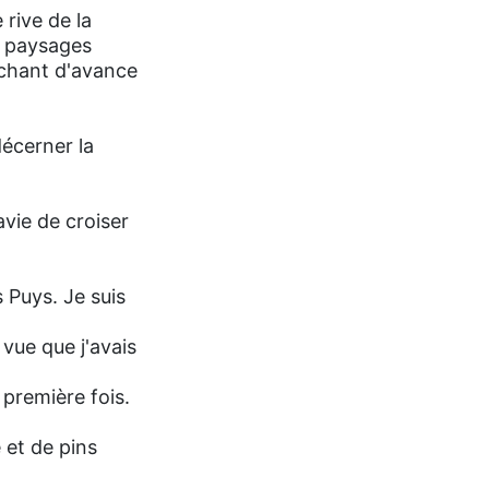
 rive de la
s paysages
achant d'avance
décerner la
avie de croiser
s Puys. Je suis
 vue que j'avais
 première fois.
 et de pins