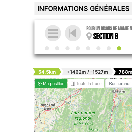
INFORMATIONS GÉNÉRALES
Pour un bisous de Mamie N
Section 8
54.5km
+1462m / -1527m
788m
Ma position
Toute la trace