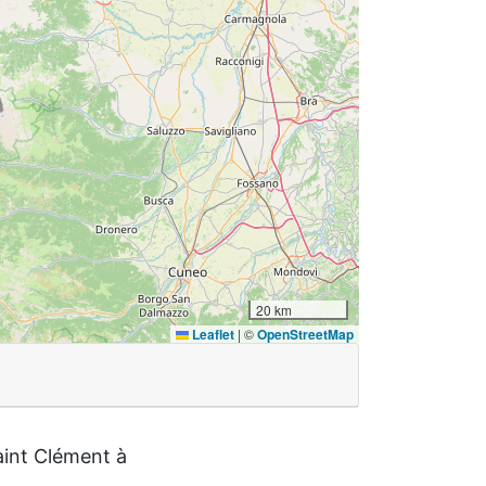
20 km
Leaflet
|
©
OpenStreetMap
aint Clément à