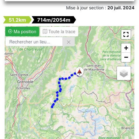
Mise à jour section :
20 juil. 2024
51.2km
714m/2054m
Ma position
Toute la trace
+
−