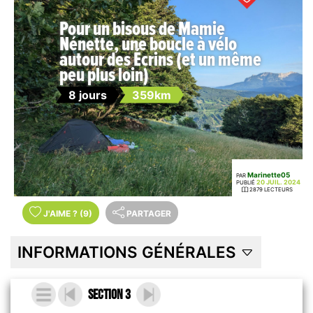
Pour un bisous de Mamie
Nénette, une boucle à vélo
autour des Écrins (et un même
peu plus loin)
8 jours
359km
Marinette05
PAR
20 JUIL. 2024
PUBLIÉ
2879 LECTEURS
J'AIME
?
(9)
PARTAGER
INFORMATIONS GÉNÉRALES
Section 3