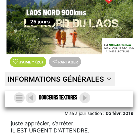
LAOS NORD 900kms
25 jours
StfPetitCaillou
PAR
MIS À JOUR 28 DÉC. 2024
4655 LECTEURS
J'AIME
?
(26)
PARTAGER
INFORMATIONS GÉNÉRALES
douceurs TEXTURES
Mise à jour section :
03 févr. 2019
juste apprécier, s’arrêter.
IL EST URGENT D'ATTENDRE.