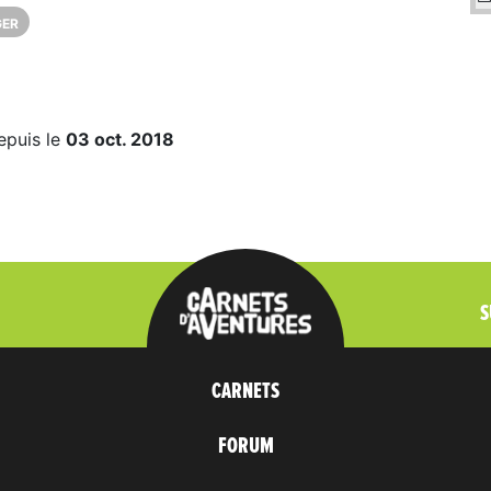
GER
epuis le
03 oct. 2018
S
CARNETS
FORUM