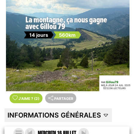
La montagne, ça nous gagne
avec Gillou 79
14 jours
560km
Gillou79
PAR
MIS À JOUR 24 JUIL. 2025
2236 LECTEURS
J'AIME
?
(2)
PARTAGER
INFORMATIONS GÉNÉRALES
Mercredi 16 Juillet