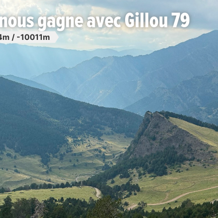
nous gagne avec Gillou 79
m / -10011m