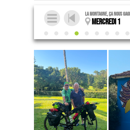
La montagne, ça nous gagn
Mercredi 1