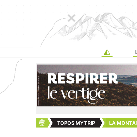
TOPOS MYTRIP
LA MONTAG