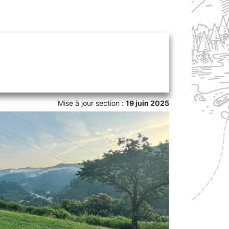
Mise à jour section :
19 juin 2025