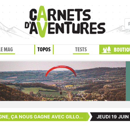
LE MAG
TOPOS
TESTS
BOUTIQ
NE, ÇA NOUS GAGNE AVEC GILLO...
JEUDI 19 JUIN