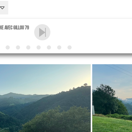
e avec Gillou 79