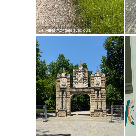
De belles montées avec du D+