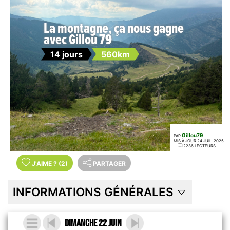
La montagne, ça nous gagne
avec Gillou 79
14 jours
560km
Gillou79
PAR
MIS À JOUR 24 JUIL. 2025
2236 LECTEURS
J'AIME
?
(2)
PARTAGER
INFORMATIONS GÉNÉRALES
Dimanche 22 Juin