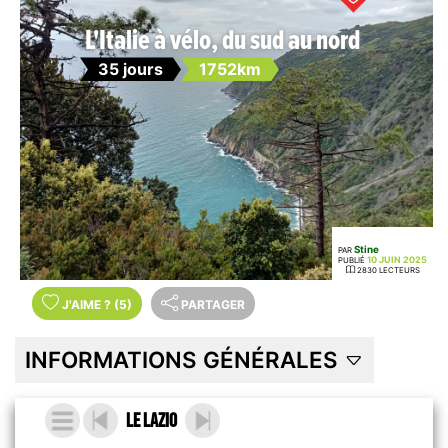
L'Italie à vélo, du sud au nord
35 jours
1752km
Stine
PAR
10 JUIN 2025
PUBLIÉ
2830 LECTEURS
J'AIME
?
(5)
PARTAGER
INFORMATIONS GÉNÉRALES
Le Lazio