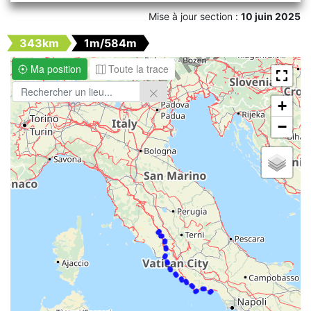
Mise à jour section :
10 juin 2025
343km
1m/584m
Ma position
Toute la trace
+
−