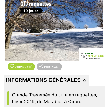
GTJ raquettes
10 jours
cirkapt
PAR
02 FÉVR. 2020
PUBLIÉ
1584 LECTEURS
J'AIME
?
(11)
PARTAGER
INFORMATIONS GÉNÉRALES
Grande Traversée du Jura en raquettes,
hiver 2019, de Metabief à Giron.