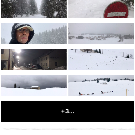
+3...