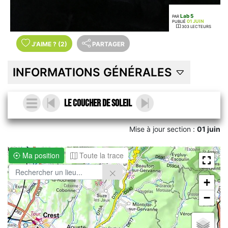
Lab 5
PAR
01 JUIN
PUBLIÉ
303 LECTEURS
J'AIME
?
(2)
PARTAGER
INFORMATIONS GÉNÉRALES
Le coucher de soleil
Mise à jour section :
01 juin
Ma position
Toute la trace
+
−