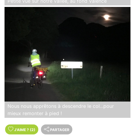
Petite vue sur notre vallée, au fond Valence
Nous nous apprêtons à descendre le col...pour
mieux remonter à pied !
J'AIME
?
(2)
PARTAGER