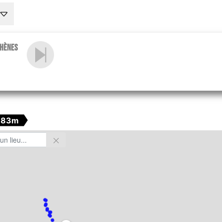
Athènes
383m