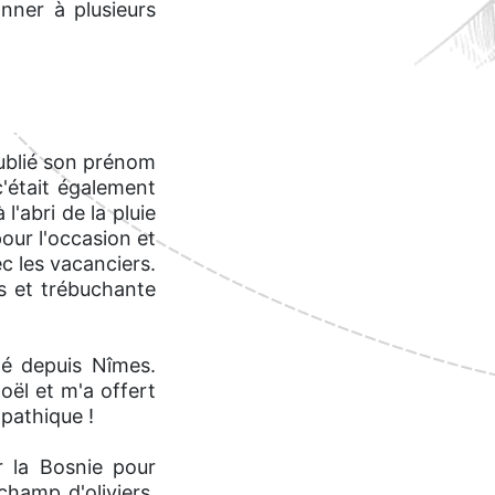
nner à plusieurs
 oublié son prénom
c'était également
l'abri de la pluie
our l'occasion et
ec les vacanciers.
es et trébuchante
té depuis Nîmes.
noël et m'a offert
pathique !
er la Bosnie pour
champ d'oliviers.