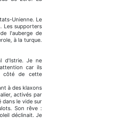
Etats-Unienne. Le
. Les supporters
 de l'auberge de
le, à la turque.
 d'Istrie. Je ne
ttention car ils
à côté de cette
ant à des klaxons
lier, activés par
é dans le vide sur
ulots. Son rêve :
eil déclinait. Je