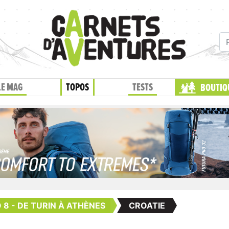
LE MAG
TOPOS
TESTS
BOUTIQ
 8 - DE TURIN À ATHÈNES
CROATIE