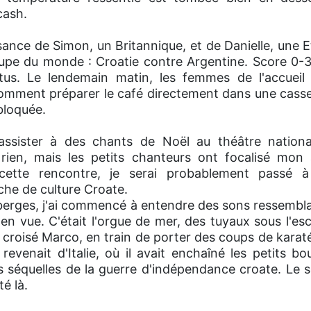
cash.
issance de Simon, un Britannique, et de Danielle, une 
pe du monde : Croatie contre Argentine. Score 0-3
ttus. Le lendemain matin, les femmes de l'accueil
mment préparer le café directement dans une cassero
bloquée.
assister à des chants de Noël au théâtre national
ien, mais les petits chanteurs ont focalisé mon a
cette rencontre, je serai probablement passé 
che de culture Croate.
 berges, j'ai commencé à entendre des sons ressembl
n vue. C'était l'orgue de mer, des tuyaux sous l'esca
ai croisé Marco, en train de porter des coups de karat
revenait d'Italie, où il avait enchaîné les petits bo
s séquelles de la guerre d'indépendance croate. Le sol
té là.