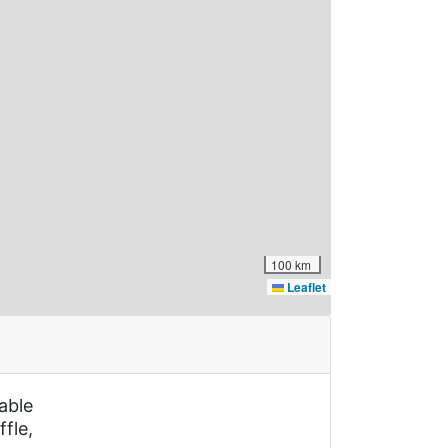
100 km
Leaflet
able
fle,