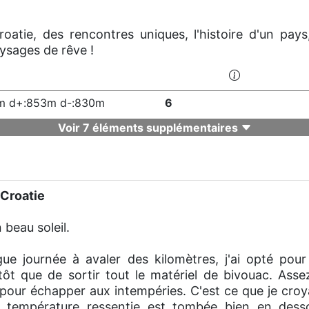
tie, des rencontres uniques, l'histoire d'un pays
aysages de rêve !
m d+:853m d-:830m
6
Voir 7 éléments supplémentaires
 Croatie
 beau soleil.
gue journée à avaler des kilomètres, j'ai opté pou
ôt que de sortir tout le matériel de bivouac. Asse
 pour échapper aux intempéries. C'est ce que je croya
La température ressentie est tombée bien en dess