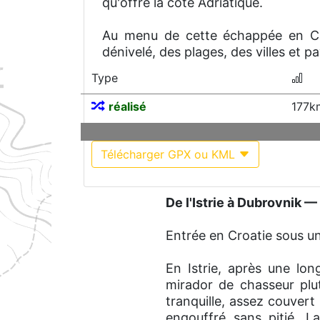
qu'offre la côte Adriatique.
Au menu de cette échappée en Croa
dénivelé, des plages, des villes et p
Type
réalisé
177k
Télécharger GPX ou KML
De l'Istrie à Dubrovnik —
Entrée en Croatie sous un
En Istrie, après une lon
mirador de chasseur plut
tranquille, assez couvert
engouffré sans pitié. 