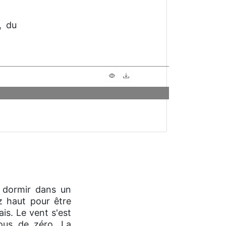
, du
r dormir dans un
z haut pour être
is. Le vent s'est
ous de zéro. La