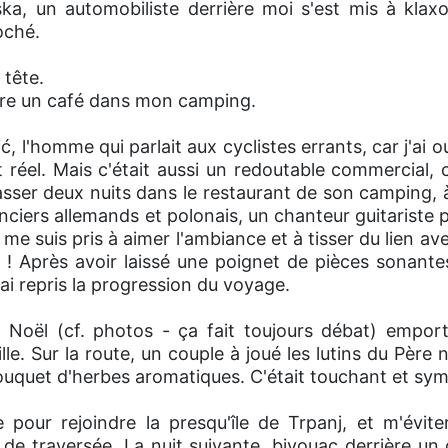
ka, un automobiliste derrière moi s'est mis à klaxo
roché.
 tête.
ire un café dans mon camping.
ć, l'homme qui parlait aux cyclistes errants, car j'ai
it réel. Mais c'était aussi un redoutable commercial, 
 passer deux nuits dans le restaurant de son camping, à 
nciers allemands et polonais, un chanteur guitariste p
 me suis pris à aimer l'ambiance et à tisser du lien av
re ! Après avoir laissé une poignet de pièces sonant
ai repris la progression du voyage.
 Noël (cf. photos - ça fait toujours débat) empor
le. Sur la route, un couple à joué les lutins du Père 
uquet d'herbes aromatiques. C'était touchant et sym
če pour rejoindre la presqu'île de Trpanj, et m'évit
de traversée. La nuit suivante, bivouac derrière un 