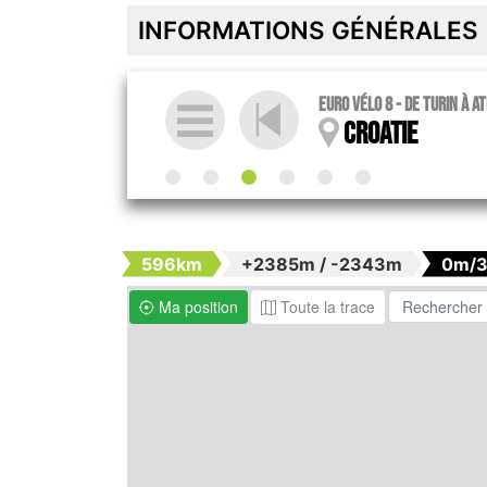
INFORMATIONS GÉNÉRALES
Euro vélo 8 - De Turin à 
Croatie
596km
+2385m / -2343m
0m/
Ma position
Toute la trace