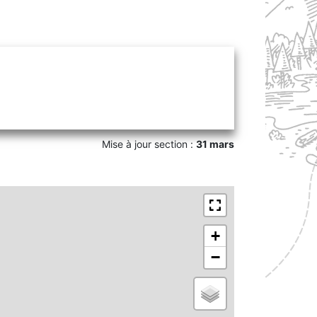
Mise à jour section :
31 mars
+
−