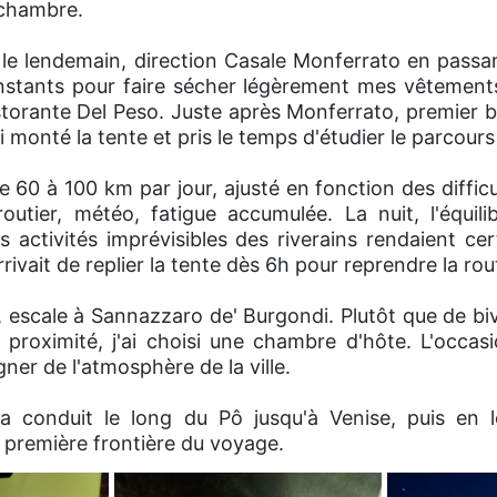
 chambre.
le lendemain, direction Casale Monferrato en passa
nstants pour faire sécher légèrement mes vêtements 
istorante Del Peso. Juste après Monferrato, premier 
i monté la tente et pris le temps d'étudier le parcour
 60 à 100 km par jour, ajusté en fonction des diffic
outier, météo, fatigue accumulée. La nuit, l'équilibr
es activités imprévisibles des riverains rendaient cer
arrivait de replier la tente dès 6h pour reprendre la rou
 escale à Sannazzaro de' Burgondi. Plutôt que de bi
 à proximité, j'ai choisi une chambre d'hôte. L'occa
er de l'atmosphère de la ville.
a conduit le long du Pô jusqu'à Venise, puis en 
, première frontière du voyage.