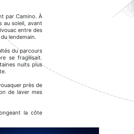
nt par Camino. À
au soleil, avant
bivouac entre des
s du lendemain.
ultés du parcours
e se fragilisait.
taines nuits plus
te.
vouaquer près de
sion de laver mes
longeant la côte