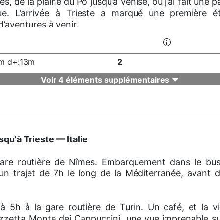
és, de la plaine du Pô jusqu’à Venise, où j’ai fait une 
ue. L’arrivée à Trieste a marqué une première é
’aventures à venir.
m d+:13m
2
Voir 4 éléments supplémentaires
usqu'à Trieste — Italie
are routière de Nîmes. Embarquement dans le bu
r un trajet de 7h le long de la Méditerranée, avant
 5h à la gare routière de Turin. Un café, et la vis
zetta Monte dei Cappuccini, une vue imprenable sur 