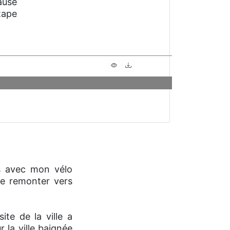
pause
tape
s avec mon vélo
 de remonter vers
ite de la ville a
la ville baignée