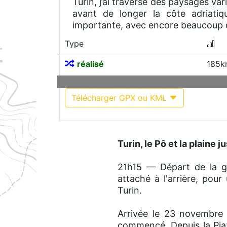
Turin, j’ai traversé des paysages vari
avant de longer la côte adriatiq
importante, avec encore beaucoup d
Type
réalisé
185k
Télécharger GPX ou KML
Turin, le Pô et la plaine j
21h15 — Départ de la g
attaché à l'arrière, pou
Turin.
Arrivée le 23 novembre à
commencé. Depuis la Piaz