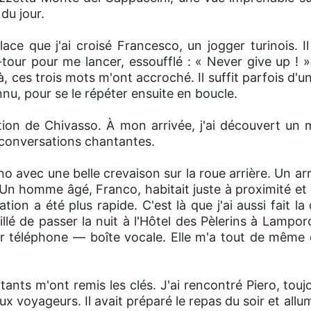
du jour.
lace que j'ai croisé Francesco, un jogger turinois. 
-tour pour me lancer, essoufflé : « Never give up ! »
là, ces trois mots m'ont accroché. Il suffit parfois d
nnu, pour se le répéter ensuite en boucle.
tion de Chivasso. À mon arrivée, j'ai découvert un 
conversations chantantes.
no avec une belle crevaison sur la roue arrière. Un ar
. Un homme âgé, Franco, habitait juste à proximité e
ration a été plus rapide. C'est là que j'ai aussi fait 
lé de passer la nuit à l'Hôtel des Pèlerins à Lamporo
ar téléphone — boîte vocale. Elle m'a tout de même
itants m'ont remis les clés. J'ai rencontré Piero, touj
ux voyageurs. Il avait préparé le repas du soir et allum