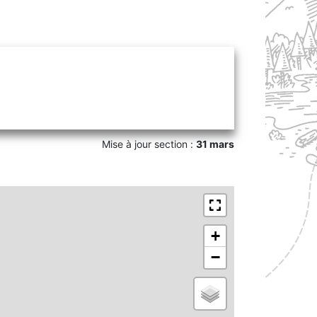
Mise à jour section :
31 mars
+
−