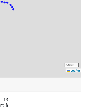
50 km
Leaflet
, 13
rt à