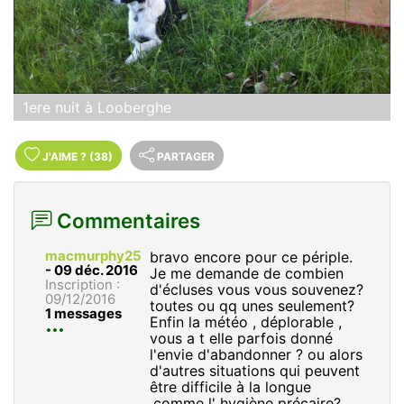
1ere nuit à Looberghe
J'AIME
?
(38)
PARTAGER
Commentaires
macmurphy25
bravo encore pour ce périple.
-
09 déc. 2016
Je me demande de combien
Inscription :
d'écluses vous vous souvenez?
09/12/2016
toutes ou qq unes seulement?
1 messages
Enfin la météo , déplorable ,
vous a t elle parfois donné
l'envie d'abandonner ? ou alors
d'autres situations qui peuvent
être difficile à la longue
,comme l' hygiène précaire?