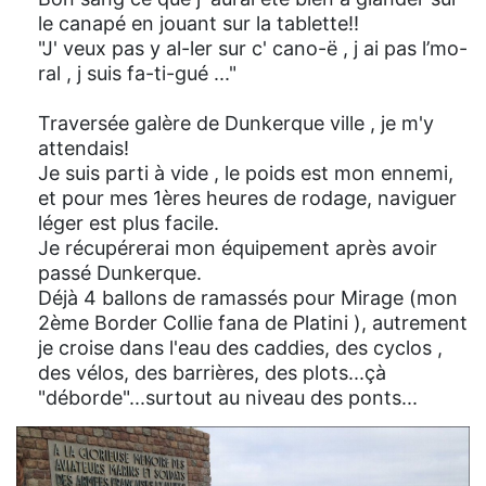
le canapé en jouant sur la tablette!!
"J' veux pas y al-ler sur c' cano-ë , j ai pas l’mo-
ral , j suis fa-ti-gué ..."
Traversée galère de Dunkerque ville , je m'y
attendais!
Je suis parti à vide , le poids est mon ennemi,
et pour mes 1ères heures de rodage, naviguer
léger est plus facile.
Je récupérerai mon équipement après avoir
passé Dunkerque.
Déjà 4 ballons de ramassés pour Mirage (mon
2ème Border Collie fana de Platini ), autrement
je croise dans l'eau des caddies, des cyclos ,
des vélos, des barrières, des plots...çà
"déborde"...surtout au niveau des ponts...