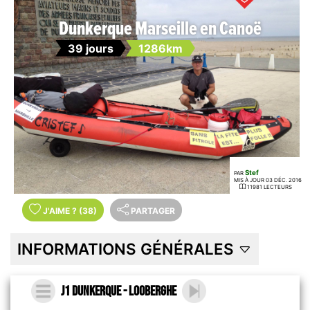
Dunkerque Marseille en Canoë
39 jours
1286km
Stef
PAR
MIS À JOUR 03 DÉC. 2016
11981 LECTEURS
J'AIME
?
(38)
PARTAGER
INFORMATIONS GÉNÉRALES
J1 Dunkerque - Looberghe