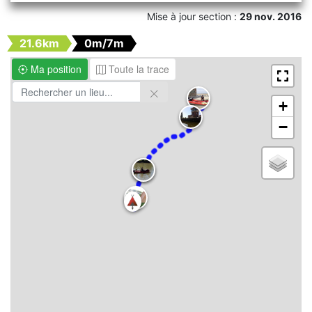
Mise à jour section :
29 nov. 2016
21.6km
0m/7m
Ma position
Toute la trace
+
−