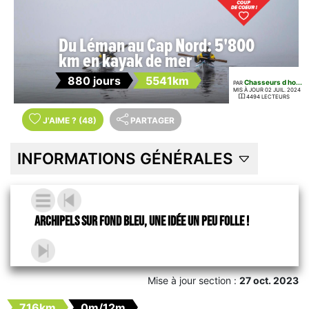
Du Léman au Cap Nord: 5'800
km en kayak de mer
880 jours
5541km
Chasseurs d ho...
PAR
MIS À JOUR 02 JUIL. 2024
4494 LECTEURS
J'AIME
?
(48)
PARTAGER
INFORMATIONS GÉNÉRALES
Archipels sur fond bleu, une idée un peu folle !
Mise à jour section :
27 oct. 2023
716km
0m/12m