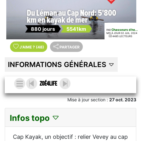
Du Léman au Cap Nord: 5'800
km en kayak de mer
880 jours
5541km
Chasseurs d ho...
PAR
MIS À JOUR 02 JUIL. 2024
4485 LECTEURS
J'AIME
?
(48)
PARTAGER
INFORMATIONS GÉNÉRALES
Zoé4life
Mise à jour section :
27 oct. 2023
Infos topo
Cap Kayak, un objectif : relier Vevey au cap