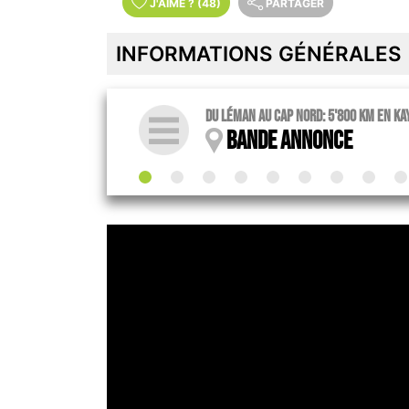
J'AIME
?
(48)
PARTAGER
INFORMATIONS GÉNÉRALES
Du Léman au Cap Nord: 5'800 km en ka
Bande annonce