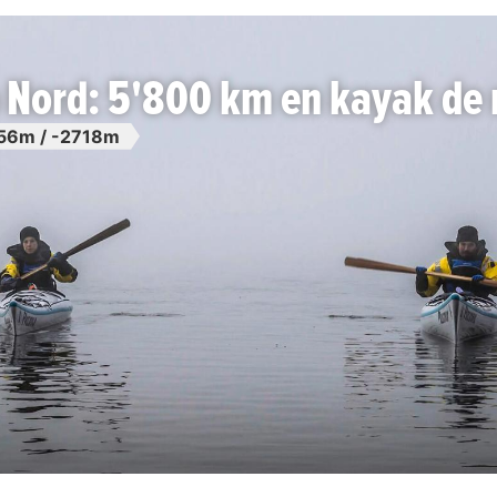
 Nord: 5'800 km en kayak de
56m / -2718m