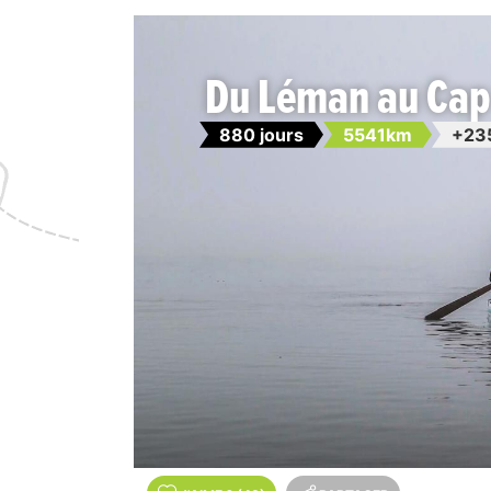
Du Léman au Cap
880 jours
5541km
+23