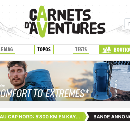
LE MAG
TOPOS
TESTS
BOUTIQ
AU CAP NORD: 5'800 KM EN KAY...
BANDE ANNON