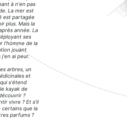
hant à n'en pas
de. La mer est
té est partagée
r plus. Mais la
après année. La
déployant ses
ur l'homme de la
ation jouant
j'en ai peur.
es arbres, un
édicinales et
qui s'étend
 le kayak de
découvrir ?
r vivre ? Et s'il
 certains que la
utres parfums ?