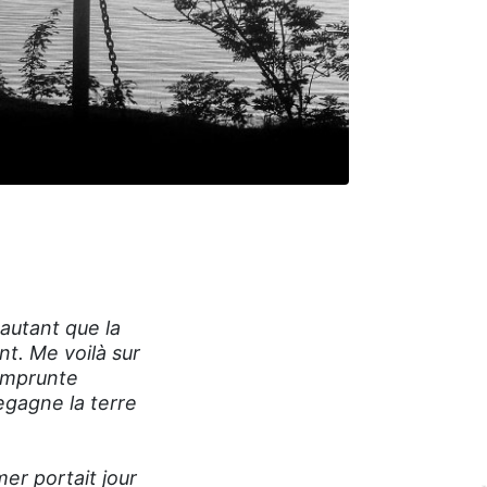
 autant que la
nt. Me voilà sur
'emprunte
egagne la terre
er portait jour