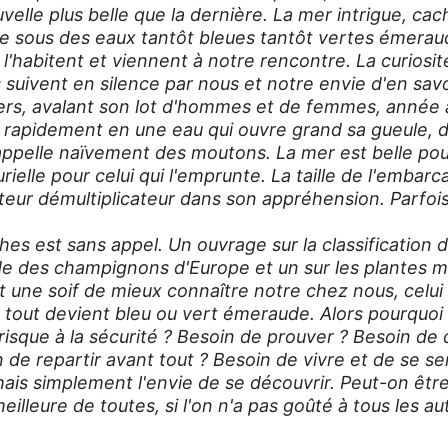
velle plus belle que la dernière. La mer intrigue, cac
tie sous des eaux tantôt bleues tantôt vertes émerau
i l'habitent et viennent à notre rencontre. La curiosi
suivent en silence par nous et notre envie d'en savoi
rs, avalant son lot d'hommes et de femmes, année 
op rapidement en une eau qui ouvre grand sa gueule, 
appelle naïvement des moutons. La mer est belle po
urielle pour celui qui l'emprunte. La taille de l'embarc
cteur démultiplicateur dans son appréhension. Parfois 
s est sans appel. Un ouvrage sur la classification d
ide des champignons d'Europe et un sur les plantes m
 une soif de mieux connaître notre chez nous, celui 
ù tout devient bleu ou vert émeraude. Alors pourquoi
 risque à la sécurité ? Besoin de prouver ? Besoin de 
de repartir avant tout ? Besoin de vivre et de se senti
mais simplement l'envie de se découvrir. Peut-on être
eilleure de toutes, si l'on n'a pas goûté à tous les a