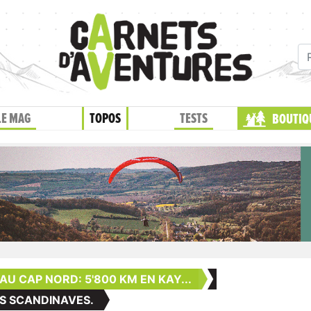
LE MAG
TOPOS
TESTS
BOUTIQ
AU CAP NORD: 5'800 KM EN KAY...
ES SCANDINAVES.