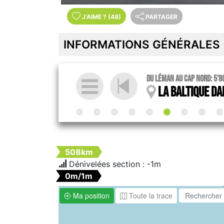
J'AIME
?
(48)
PARTAGER
INFORMATIONS GÉNÉRALES
Du Léman au Cap Nord: 5'8
La Baltique da
508km
Dénivelées section :
-1m
0m/1m
Ma position
Toute la trace