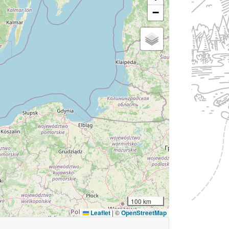
−
100 km
Leaflet
|
©
OpenStreetMap