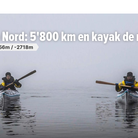
 Nord: 5'800 km en kayak de
56m / -2718m