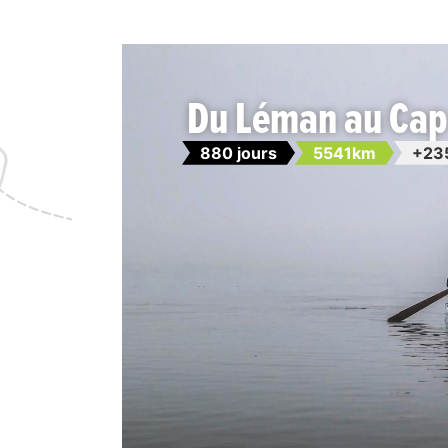
Du Léman au Cap
880 jours
5541km
+23