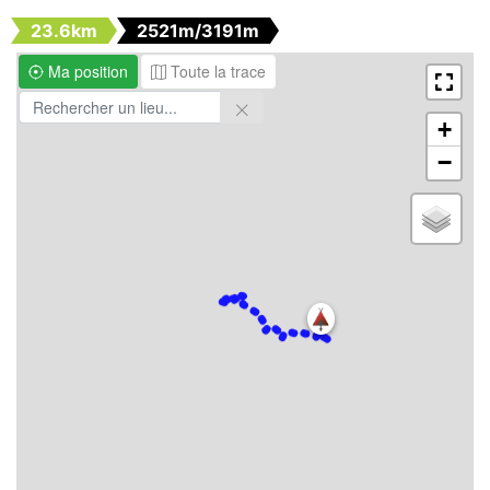
23.6km
2521m/3191m
Ma position
Toute la trace
+
−