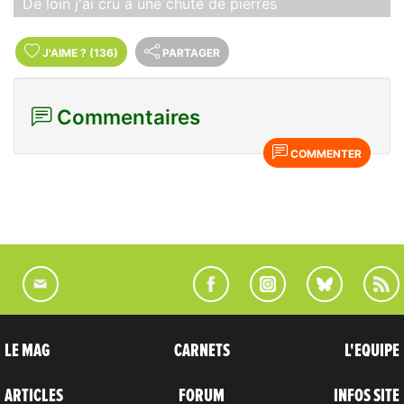
De loin j'ai cru à une chute de pierres
J'AIME
?
(136)
PARTAGER
Commentaires
COMMENTER
LE MAG
CARNETS
L'EQUIPE
ARTICLES
FORUM
INFOS SITE