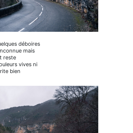
quelques déboires
 inconnue mais
t reste
ouleurs vives ni
rite bien