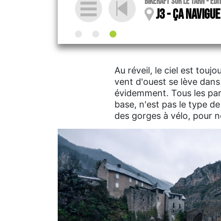
Bikeraft sur le Tarn - édi
J3 - ça navigue 
Au réveil, le ciel est touj
vent d'ouest se lève dans 
évidemment. Tous les par
base, n'est pas le type d
des gorges à vélo, pour ne