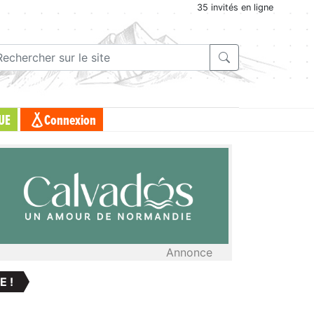
35 invités en ligne
UE
Connexion
Annonce
E !