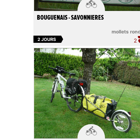

BOUGUENAIS - SAVONNIERES
mollets ron
2 JOURS
2
