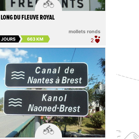

 LONG DU FLEUVE ROYAL
mollets ronds
5 JOURS
663 KM
2
