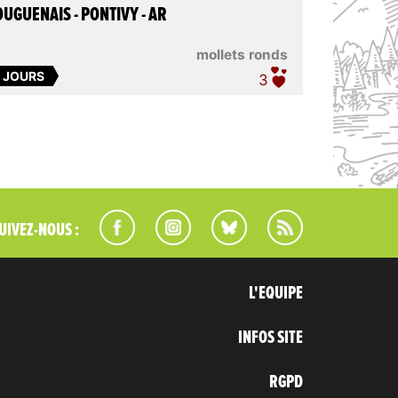
UGUENAIS - PONTIVY - AR
mollets ronds
5 JOURS
3
UIVEZ-NOUS :
L'EQUIPE
INFOS SITE
RGPD