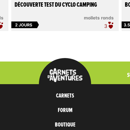
DÉCOUVERTE TEST DU CYCLO CAMPING
BO
ds
mollets ronds
2 JOURS
3.
3
S
CARNETS
FORUM
BOUTIQUE