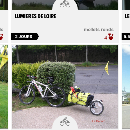

LUMIERES DE LOIRE
LE
ds
mollets ronds
2 JOURS
5.
4
