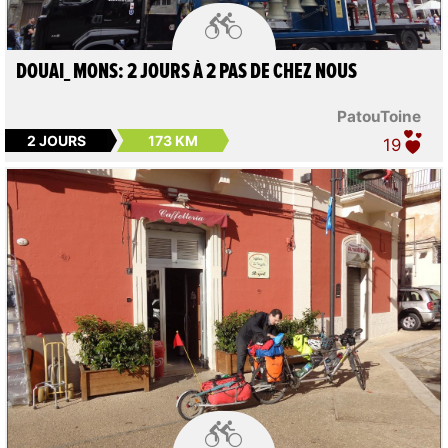

DOUAI_ MONS: 2 JOURS À 2 PAS DE CHEZ NOUS
PatouToine
2 JOURS
173 KM
19
