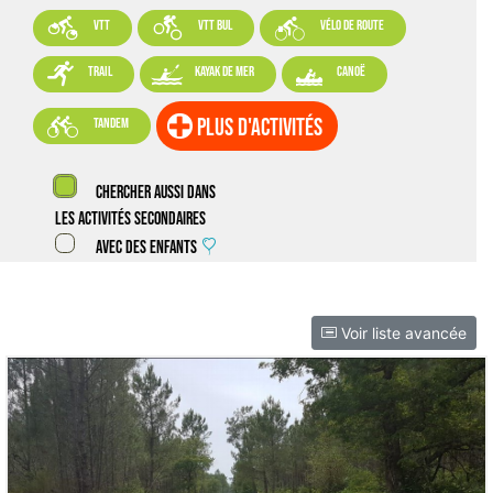



VTT
VTT BUL
vélo de route



trail
kayak de mer
canoë

plus d'activités
tandem
Chercher aussi dans
les activités secondaires
Avec des enfants
Voir liste avancée