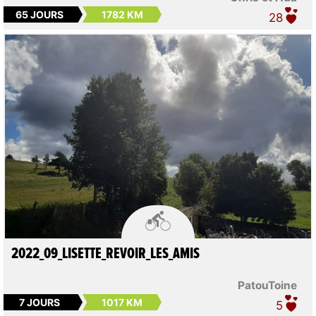
65 JOURS
1782 KM
28

2022_09_LISETTE_REVOIR_LES_AMIS
PatouToine
7 JOURS
1017 KM
5