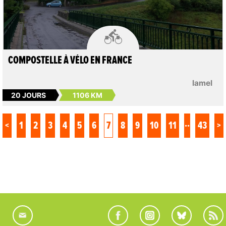

COMPOSTELLE À VÉLO EN FRANCE
lamel
20 JOURS
1106 KM
..
<
1
2
3
4
5
6
7
8
9
10
11
43
>