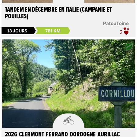
TANDEM EN DÉCEMBRE EN ITALIE (CAMPANIE ET
POUILLES)
PatouToine
13 JOURS
781 KM
2

2026_CLERMONT_FERRAND_DORDOGNE_AURILLAC