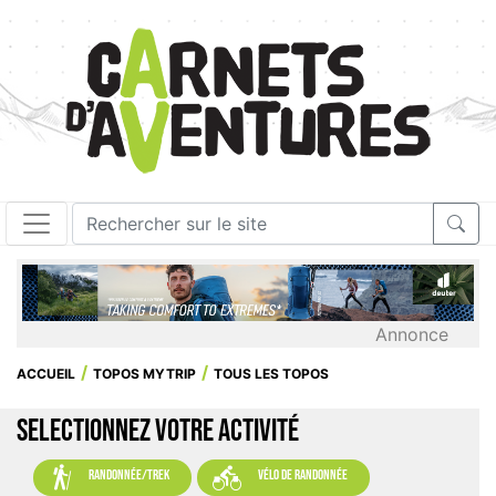
Annonce
ACCUEIL
TOPOS MYTRIP
TOUS LES TOPOS
SELECTIONNEZ VOTRE ACTIVITÉ


randonnée/trek
vélo de randonnée