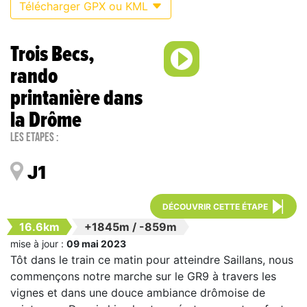
Télécharger GPX ou KML
Trois Becs,
rando
printanière dans
la Drôme
Les étapes :
J1
DÉCOUVRIR CETTE ÉTAPE
16.6km
+1845m
/
-859m
mise à jour :
09 mai 2023
Tôt dans le train ce matin pour atteindre Saillans, nous
commençons notre marche sur le GR9 à travers les
vignes et dans une douce ambiance drômoise de