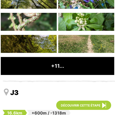
+11...
J3
DÉCOUVRIR CETTE ÉTAPE
16.6km
+600m
/
-1318m