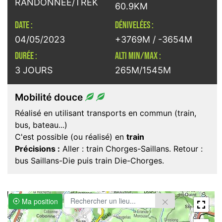
RANDONNÉE/TREK
60.9KM
DATE :
DÉNIVELÉES :
04/05/2023
+3769M / -3654M
DURÉE :
ALTI MIN/MAX :
3 JOURS
265M/1545M
Mobilité douce
Réalisé en utilisant transports en commun (train,
bus, bateau...)
C'est possible (ou réalisé) en
train
Précisions :
Aller : train Chorges-Saillans. Retour :
bus Saillans-Die puis train Die-Chorges.
Ma position