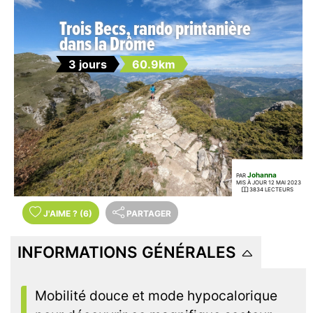
Trois Becs, rando printanière
dans la Drôme
3 jours
60.9km
Johanna
PAR
MIS À JOUR 12 MAI 2023
3834 LECTEURS
J'AIME
?
(6)
PARTAGER
INFORMATIONS GÉNÉRALES
Mobilité douce et mode hypocalorique