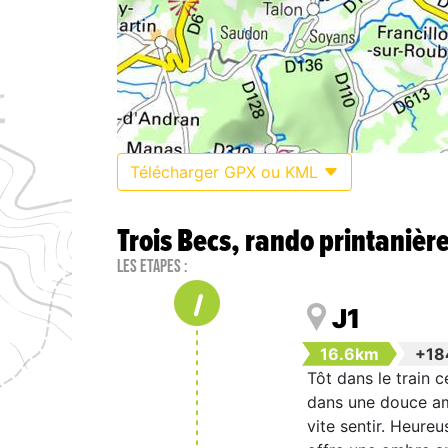
Télécharger GPX ou KML
Trois Becs, rando printanièr
Les étapes :
1
J1
16.6km
+18
Tôt dans le train 
dans une douce amb
vite sentir. Heure