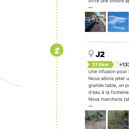
offre une ombre a
2
J2
27.6km
+13
Une infusion pour
Nous allons jeter 
grande table, un p
d'eau à la fontain
Nous marchons (s