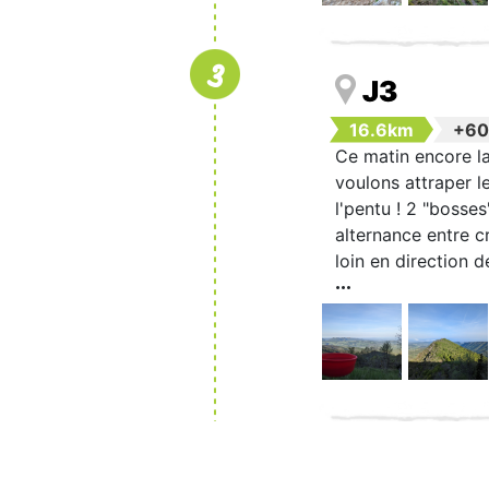
3
J3
16.6km
+6
Ce matin encore la
voulons attraper l
l'pentu ! 2 "bosse
alternance entre c
loin en direction d