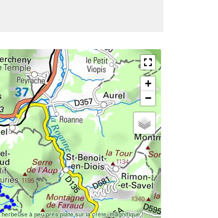
+
−
 herbeuse à peu près plate sur la crête, magnifique !