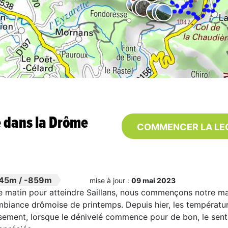
e dans la Drôme
COMMENCER LA LE
45m
/
-859m
mise à jour :
09 mai 2023
ce matin pour atteindre Saillans, nous commençons notre ma
iance drômoise de printemps. Depuis hier, les températures
usement, lorsque le dénivelé commence pour de bon, le sent