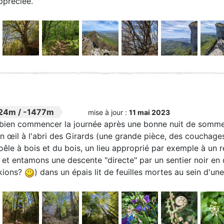
ppréciée.
24m
/
-1477m
mise à jour :
11 mai 2023
 bien commencer la journée après une bonne nuit de sommeil
un œil à l'abri des Girards (une grande pièce, des couchag
oêle à bois et du bois, un lieu approprié par exemple à un 
e et entamons une descente "directe" par un sentier noir e
kions?
) dans un épais lit de feuilles mortes au sein d'une