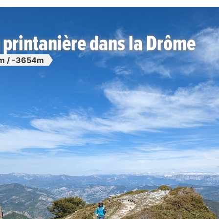
o printanière dans la Drôme
m / -3654m