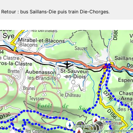
. Retour : bus Saillans-Die puis train Die-Chorges.
Premier soir
BIVOUAC
SOURCE
Bivouac J2, petite plateforme