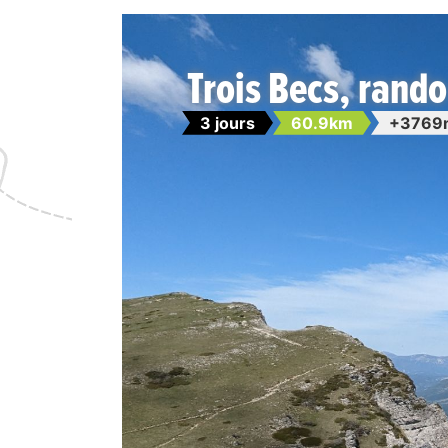
Trois Becs, rand
3 jours
60.9km
+3769