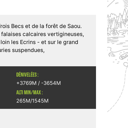
ois Becs et de la forêt de Saou.
: falaises calcaires vertigineuses,
in les Ecrins - et sur le grand
euries suspendues,
DÉNIVELÉES :
+3769M / -3654M
ALTI MIN/MAX :
265M/1545M