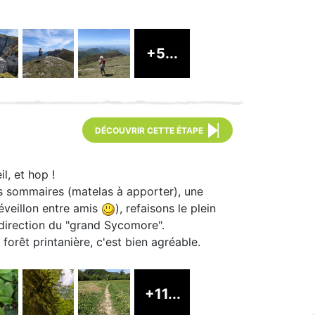
+5...
DÉCOUVRIR CETTE ÉTAPE
, et hop !
es sommaires (matelas à apporter), une
réveillon entre amis
), refaisons le plein
n direction du "grand Sycomore".
 forêt printanière, c'est bien agréable.
+11...