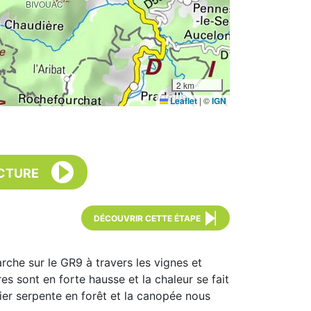
BIVOUAC
2 km
Leaflet
|
©
IGN
CTURE
DÉCOUVRIR CETTE ÉTAPE
rche sur le GR9 à travers les vignes et
 sont en forte hausse et la chaleur se fait
ier serpente en forêt et la canopée nous