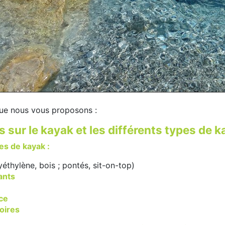
 que nous vous proposons :
s sur le kayak et les différents types de 
es de kayak :
yéthylène, bois ; pontés, sit-on-top)
ants
ce
oires