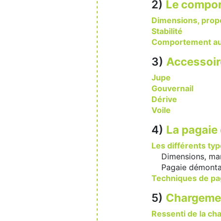
2)
Le compor
Dimensions, prop
Stabilité
Comportement au
3)
Accessoir
Jupe
Gouvernail
Dérive
Voile
4)
La pagaie
Les différents ty
Dimensions, man
Pagaie démontabl
Techniques de p
5)
Chargemen
Ressenti de la ch