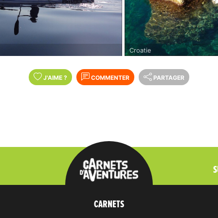
Croatie
J'AIME
?
COMMENTER
PARTAGER
S
CARNETS