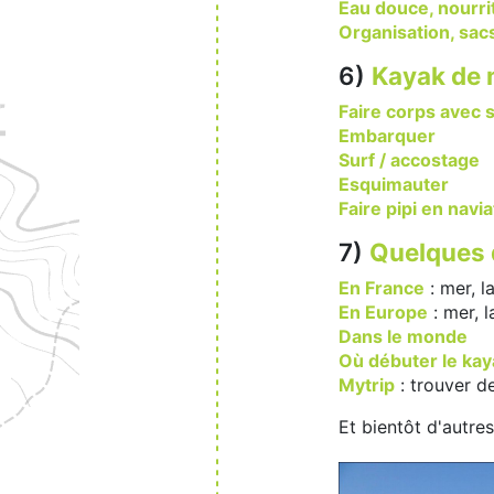
Eau douce, nourri
Organisation, sac
6)
Kayak de 
Faire corps avec 
Embarquer
Surf / accostage
Esquimauter
Faire pipi en navia
7)
Quelques 
En France
: mer, l
En Europe
: mer, l
Dans le monde
Où débuter le kay
Mytrip
: trouver de
Et bientôt d'autres