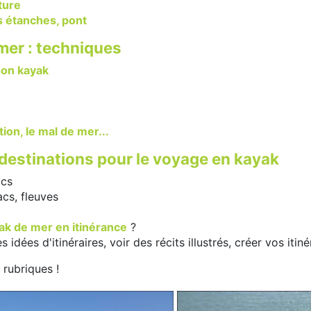
ture
s étanches, pont
mer : techniques
son kayak
tion, le mal de mer...
destinations pour le voyage en kayak
acs
acs, fleuves
ak de mer en itinérance
?
s idées d'itinéraires, voir des récits illustrés, créer vos it
 rubriques !