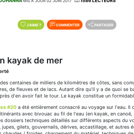
JOHANNA
1586 LECTEURS
MIS À JOUR 02 JUIN 2017
J'AIME
?
COMMENTER
PARTAGER
n kayak de mer
erté
des centaines de milliers de kilomètres de côtes, sans comp
ères, de fleuves et de lacs. Autant dire qu'il y a de quoi s
près d'en avoir fait le tour. Le kayak constitue un formidabl
res #20
a été entièrement consacré au voyage sur l'eau. 
tinérants avec bivouac au fil de l'eau (en kayak, en canoë, e
 dossiers techniques détaillés sur différents aspects du vo
, jupes, gilets, gouvernails, dérives, accastillage, et autr
s chaudes / froides, chargement du matériel, techniques 