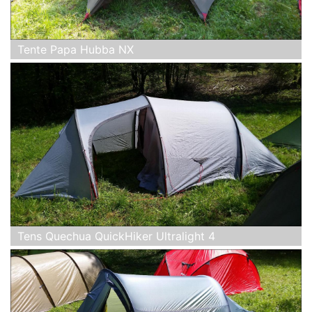
Tente Papa Hubba NX
Tens Quechua QuickHiker Ultralight 4