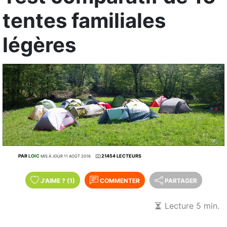
tentes familiales
légères
PAR
LOIC
21454 LECTEURS
MIS À JOUR 11 AOÛT 2016
J'AIME
?
(1)
COMMENTER
PARTAGER
Lecture 5 min.