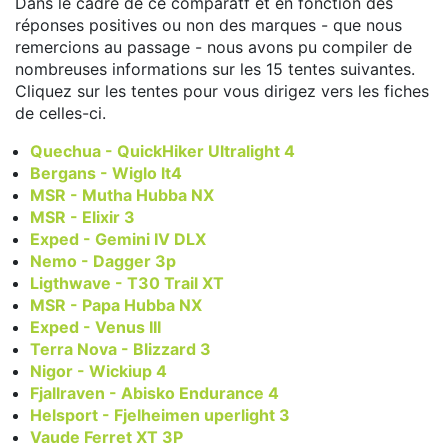
Dans le cadre de ce comparatf et en fonction des
réponses positives ou non des marques - que nous
remercions au passage - nous avons pu compiler de
nombreuses informations sur les 15 tentes suivantes.
Cliquez sur les tentes pour vous dirigez vers les fiches
de celles-ci.
Quechua - QuickHiker Ultralight 4
Bergans - Wiglo lt4
MSR - Mutha Hubba NX
MSR - Elixir 3
Exped - Gemini IV DLX
Nemo - Dagger 3p
Ligthwave - T30 Trail XT
MSR - Papa Hubba NX
Exped - Venus III
Terra Nova - Blizzard 3
Nigor - Wickiup 4
Fjallraven - Abisko Endurance 4
Helsport - Fjelheimen uperlight 3
Vaude Ferret XT 3P