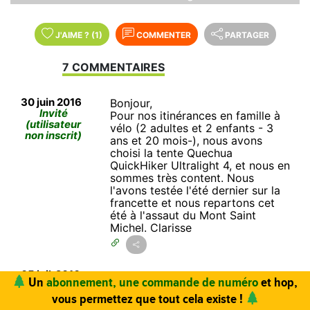
J'AIME
?
(1)
COMMENTER
PARTAGER
7 COMMENTAIRES
30 juin 2016
Bonjour,
Invité
Pour nos itinérances en famille à
(utilisateur
vélo (2 adultes et 2 enfants - 3
non inscrit)
ans et 20 mois-), nous avons
choisi la tente Quechua
QuickHiker Ultralight 4, et nous en
sommes très content. Nous
l'avons testée l'été dernier sur la
francette et nous repartons cet
été à l'assaut du Mont Saint
Michel. Clarisse
05 juil. 2016
Nous voyagons acctuellement
Invité
avec la Mutha Hubba nx. Après
(utilisateur
Vous trouvez ce site utile ? Vous aimez le magazine ?
deux mois d'utilisation intensive
non inscrit)