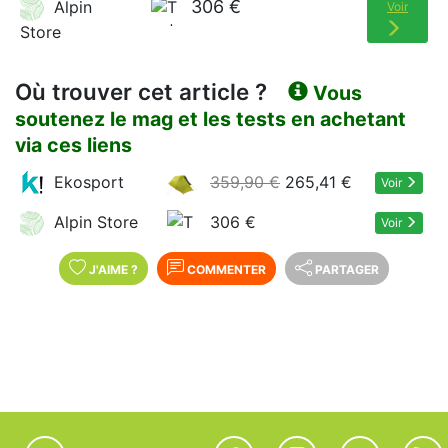
306 €
Alpin
Voir
Store
Où trouver cet article ?
Vous
soutenez le mag et les tests en achetant
via ces liens
Ekosport
359,90 €
265,41 €
Voir
Alpin Store
306 €
Voir
J'AIME
?
COMMENTER
PARTAGER