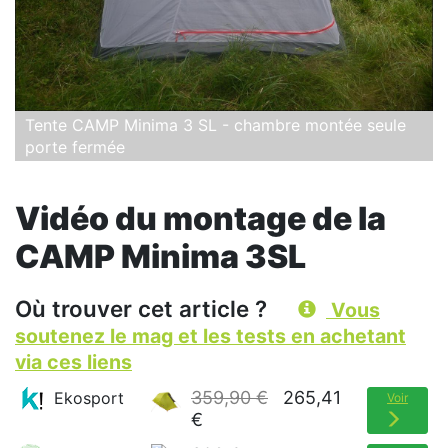
Tente CAMP Minima 3 SL - chambre montée seule
porte fermée
Vidéo du montage de la
CAMP Minima 3SL
Où trouver cet article ?
Vous
soutenez le mag et les tests en achetant
via ces liens
359,90 €
265,41
Ekosport
Voir
€