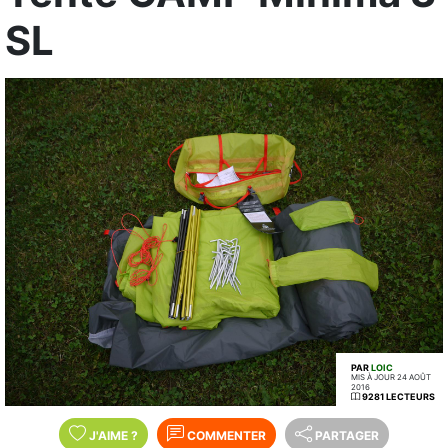
SL
PAR
LOIC
MIS À JOUR 24 AOÛT
2016
9281 LECTEURS
J'AIME
?
COMMENTER
PARTAGER