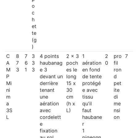
o
c
h
et
te
(g
)
C
8
7
3
4 points
2 x 3
1
2
pro
7
A
7
6
3
haubanag
poch
aération
0
fil
M
3
1
3
e 3
es le
en fond
ron
P
devant un
long
de tente
d
Mi
derrière
15 x
protégé
pet
ni
tenant
30
e avec
ite
m
une
cm
tissu
di
a
aération
(h x
qu'il
me
3S
avec
L)
faut
nsi
L
cordelett
haubane
on
e
r
fixation
1
au sol
pigeonn