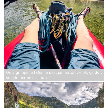
On a grimpé là ! Qui ne s’est jamais dit : « oh, ça doit
se grimper ce caillou » !