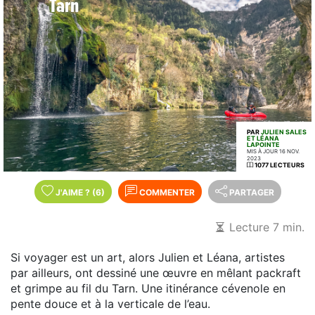
Tarn
PAR
JULIEN SALES
ET LÉANA
LAPOINTE
MIS À JOUR 16 NOV.
2023
1077 LECTEURS
J'AIME
?
(6)
COMMENTER
PARTAGER
Lecture 7 min.
Si voyager est un art, alors Julien et Léana, artistes
par ailleurs, ont dessiné une œuvre en mêlant packraft
et grimpe au fil du Tarn. Une itinérance cévenole en
pente douce et à la verticale de l’eau.