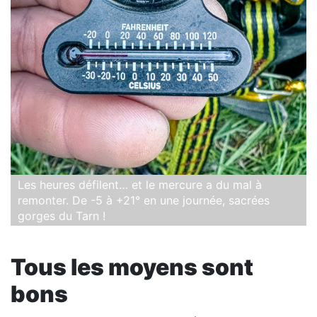
Les heures défilent… et le mercure a du mal à
remonter. De -5 à +21° en une journée, sacrées
gorges du Tarn !
Tous les moyens sont
bons