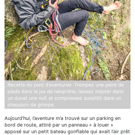
Recette du pied d’aventurier. Trempez une paire de
pieds dans le jus de néoprène, laissez mijoter dans
un duvet une nuit et compressez aussitôt dans un
chausson de grimpe.
Aujourd’hui, l’aventure m’a trouvé sur un parking en
bord de route, attiré par un panneau « à louer »
apposé sur un petit bateau gonflable qui avait l’air prêt