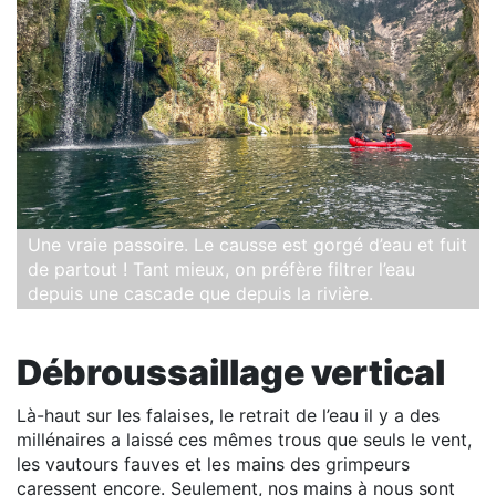
Une vraie passoire. Le causse est gorgé d’eau et fuit
de partout ! Tant mieux, on préfère filtrer l’eau
depuis une cascade que depuis la rivière.
Débroussaillage vertical
Là-haut sur les falaises, le retrait de l’eau il y a des
millénaires a laissé ces mêmes trous que seuls le vent,
les vautours fauves et les mains des grimpeurs
caressent encore. Seulement, nos mains à nous sont