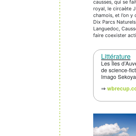
causses, qui se fa
royal, le circaète 
chamois, et l’on y 
Dix Parcs Naturels
Languedoc, Causse
faire coexister act
Littérature
Les Îles d’Au
de science-fic
Imago Sekoya 
⇒
wbrecup.c