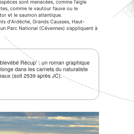
s espèces sont menacées, comme l’aigle
duites, comme le vautour fauve ou le
astor et le saumon atlantique.
onts d'Ardèche, Grands Causses, Haut-
un Parc National (Cévennes) s’appliquent à
oublevébé Récup’ : un roman graphique
plonge dans les carnets du naturaliste
eaux (soit 2539 après JC).