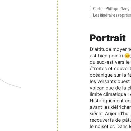
Carte : Philippe Gady
Les itinéraires repré
Portrait
D'altitude moyenne
est bien pointu 😊
du sud-est vers le
étroites et couver
océanique sur la f
les versants ouest
volcanique de la c
limite climatique :
Historiquement cou
avant les défriche
siècle. Aujourd’hu
recouverts de pâtu
le noisetier. Dans