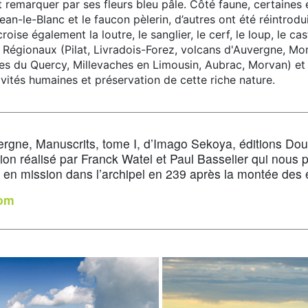
it remarquer par ses fleurs bleu pâle. Côté faune, certaine
Jean-le-Blanc et le faucon pèlerin, d’autres ont été réintro
croise également la loutre, le sanglier, le cerf, le loup, le c
 Régionaux (Pilat, Livradois-Forez, volcans d'Auvergne, M
s du Quercy, Millevaches en Limousin, Aubrac, Morvan) et 
ivités humaines et préservation de cette riche nature.
vergne, Manuscrits, tome I, d’Imago Sekoya, éditions D
tion réalisé par Franck Watel et Paul Basselier qui nous 
en mission dans l’archipel en 239 après la montée des 
om