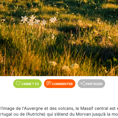
J'AIME
?
(1)
COMMENTER
PARTAGER
’image de l'Auvergne et des volcans, le Massif central est e
ortugal ou de l’Autriche) qui s’étend du Morvan jusqu’à la