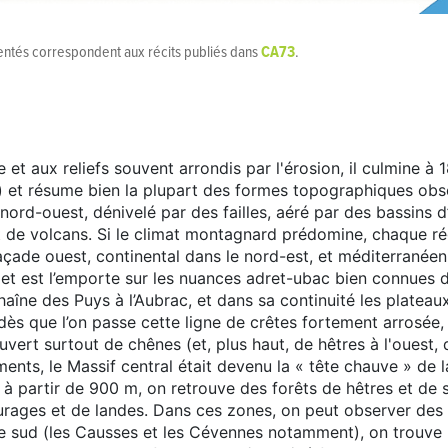
CA73
sentés correspondent aux récits publiés dans
.
 et aux reliefs souvent arrondis par l'érosion, il culmine 
) et résume bien la plupart des formes topographiques obser
 nord-ouest, dénivelé par des failles, aéré par des bassins 
t de volcans. Si le climat montagnard prédomine, chaque rég
açade ouest, continental dans le nord-est, et méditerranée
 et est l’emporte sur les nuances adret-ubac bien connues d
haîne des Puys à l’Aubrac, et dans sa continuité les plateau
 dès que l’on passe cette ligne de crêtes fortement arrosée, 
vert surtout de chênes (et, plus haut, de hêtres à l'ouest, 
ments, le Massif central était devenu la « tête chauve » de
i, à partir de 900 m, on retrouve des forêts de hêtres et de
rages et de landes. Dans ces zones, on peut observer des a
 le sud (les Causses et les Cévennes notamment), on trouve