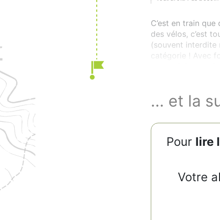
C’est en train que 
des vélos, c’est t
(souvent interdite
catégorie ! Avec f
nous rejoignons à S
... et la s
Pour
lire 
Votre a