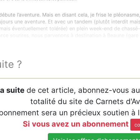
débute l’aventure. Mais en disant cela, je frise le pléonasme
oujours une aventure. Et avec un tandem (plutôt interdit ma
 mais éventuellement tolérée) en plein week-end de chassé-
orce sourires, nous parvenons à destination à Beaune (gar
aulieu), contents, excités, fatigués.
uite ?
la suite
de cet article, abonnez-vous a
totalité du site de Carnets d'A
bonnement sera un précieux soutien à 
Si vous avez un abonnement
co