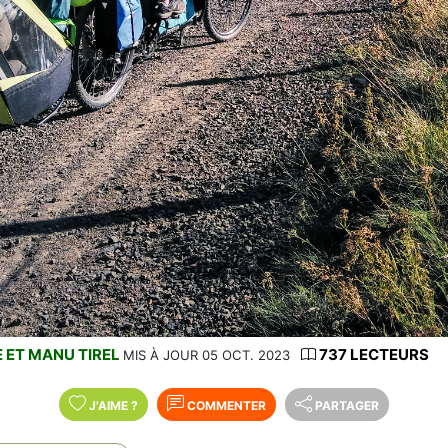
 ET MANU TIREL
737 LECTEURS
MIS À JOUR 05 OCT. 2023
J'AIME
?
COMMENTER
PARTAGER