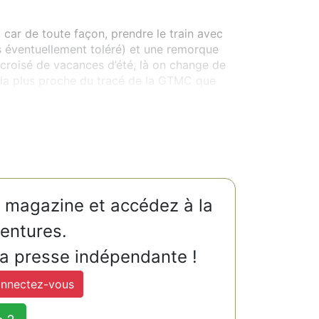
, car de toute façon, prendre le train avec
is éventuellement toléré) et une remorque
croisé de vacances d’été, là on change de
e la plus proche du tracé de la GTMC que
u magazine et accédez à la
ventures.
la presse indépendante !
nnectez-vous