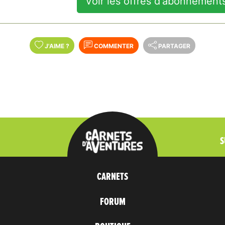
Voir les offres d'abonnement
J'AIME
?
COMMENTER
PARTAGER
S
CARNETS
FORUM