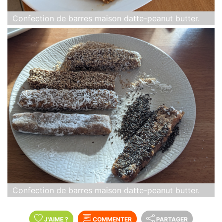
Confection de barres maison datte-peanut butter.
Confection de barres maison datte-peanut butter.
J'AIME
?
COMMENTER
PARTAGER