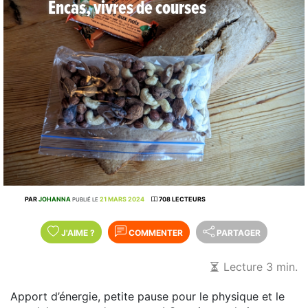
Encas, vivres de courses
PAR
JOHANNA
21 MARS 2024
708 LECTEURS
PUBLIÉ LE
J'AIME
?
COMMENTER
PARTAGER
Lecture 3 min.
Apport d’énergie, petite pause pour le physique et le