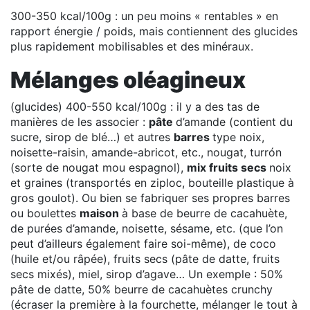
300-350 kcal/100g : un peu moins « rentables » en
rapport énergie / poids, mais contiennent des glucides
plus rapidement mobilisables et des minéraux.
Mélanges oléagineux
(glucides) 400-550 kcal/100g : il y a des tas de
manières de les associer :
pâte
d’amande (contient du
sucre, sirop de blé…) et autres
barres
type noix,
noisette-raisin, amande-abricot, etc., nougat, turrón
(sorte de nougat mou espagnol),
mix fruits secs
noix
et graines (transportés en ziploc, bouteille plastique à
gros goulot). Ou bien se fabriquer ses propres barres
ou boulettes
maison
à base de beurre de cacahuète,
de purées d’amande, noisette, sésame, etc. (que l’on
peut d’ailleurs également faire soi-même), de coco
(huile et/ou râpée), fruits secs (pâte de datte, fruits
secs mixés), miel, sirop d’agave… Un exemple : 50%
pâte de datte, 50% beurre de cacahuètes crunchy
(écraser la première à la fourchette, mélanger le tout à